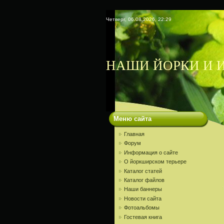
Четверг, 06.08.2026, 22:29
НАШИ ЙОРКИ И И
Меню сайта
Главная
Форум
Информация о сайте
О йоркширском терьере
Каталог статей
Каталог файлов
Наши баннеры
Новости сайта
Фотоальбомы
Гостевая книга