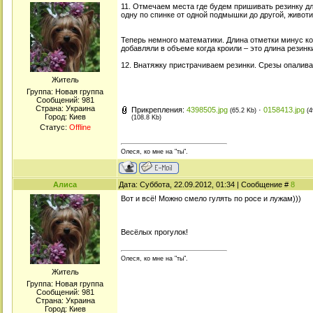
11. Отмечаем места где будем пришивать резинку д
одну по спинке от одной подмышки до другой, животи
Теперь немного математики. Длина отметки минус к
добавляли в объеме когда кроили – это длина резинк
12. Внатяжку пристрачиваем резинки. Срезы опалива
Житель
Группа: Новая группа
Сообщений:
981
Страна: Украина
Прикрепления:
4398505.jpg
·
0158413.jpg
(65.2 Kb)
(4
Город: Киев
(108.8 Kb)
Статус:
Offline
Олеся, ко мне на "ты".
Алиса
Дата: Суббота, 22.09.2012, 01:34 | Сообщение #
8
Вот и всё! Можно смело гулять по росе и лужам)))
Весёлых прогулок!
Олеся, ко мне на "ты".
Житель
Группа: Новая группа
Сообщений:
981
Страна: Украина
Город: Киев