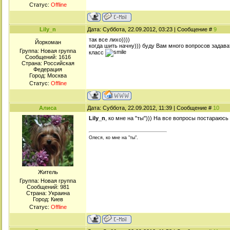
Статус:
Offline
Lily_n
Дата: Суббота, 22.09.2012, 03:23 | Сообщение #
9
так все лихо))))
Йоркоман
когда шить начну))) буду Вам много вопросов задава
Группа: Новая группа
класс
Сообщений:
1616
Страна: Российская
Федерация
Город: Москва
Статус:
Offline
Алиса
Дата: Суббота, 22.09.2012, 11:39 | Сообщение #
10
Lily_n
, ко мне на "ты"))) На все вопросы постараюсь
Олеся, ко мне на "ты".
Житель
Группа: Новая группа
Сообщений:
981
Страна: Украина
Город: Киев
Статус:
Offline