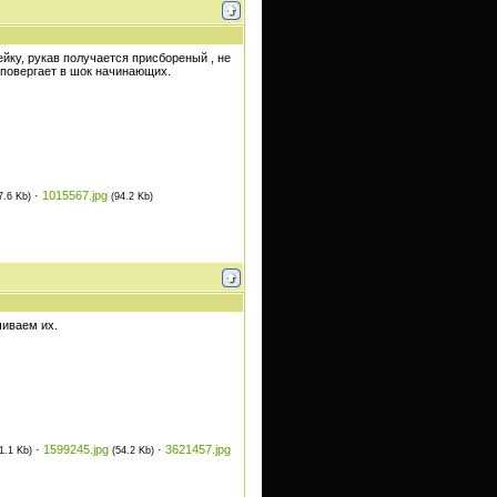
йку, рукав получается присбореный , не
 повергает в шок начинающих.
·
1015567.jpg
7.6 Kb)
(94.2 Kb)
чиваем их.
·
1599245.jpg
·
3621457.jpg
1.1 Kb)
(54.2 Kb)