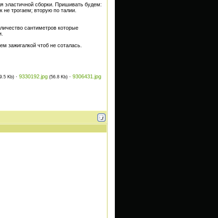
ля эластичной сборки. Пришивать будем:
к не трогаем; вторую по талии.
оличество сантиметров которые
и.
ем зажигалкой чтоб не соталась.
·
9330192.jpg
·
9306431.jpg
9.5 Kb)
(56.8 Kb)