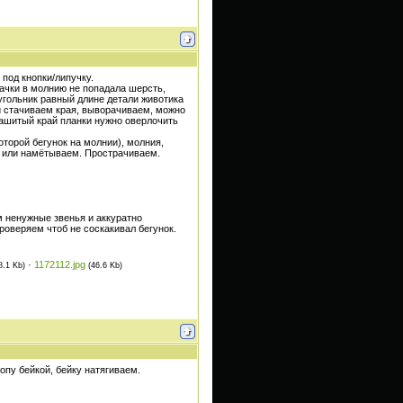
под кнопки/липучку.
бачки в молнию не попадала шерсть,
угольник равный длине детали животика
и стачиваем края, выворачиваем, можно
езашитый край планки нужно оверлочить
оторой бегунок на молнии), молния,
и или намётываем. Прострачиваем.
 ненужные звенья и аккуратно
роверяем чтоб не соскакивал бегунок.
·
1172112.jpg
8.1 Kb)
(46.6 Kb)
опу бейкой, бейку натягиваем.