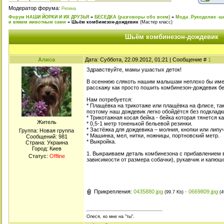
Модератор форума:
Регина
Форум НАШИ ЙОРКИ И ИХ ДРУЗЬЯ
»
БЕСЕДКА (разговоры обо всем)
»
Мода .Рукоделие -ш
и вяжем животным сами
»
Шьём комбинезон-дождевик
(Мастер класс)
Шьём комбинезон-дождевик
Алиса
Дата: Суббота, 22.09.2012, 01:21 | Сообщение #
1
Здравствуйте, мамы ушастых деток!
В осеннюю слякоть нашим малышам неплохо бы имет
расскажу как просто пошить комбинезон-дождевик бе
Нам потребуется:
* Плащёвка на трикотаже или плащёвка на флисе, та
поэтому наш дождевик легко обойдётся без подкладк
* Трикотажная косая бейка - бейка которая тянется ка
Житель
* 0,5-1 метр тоненькой бельевой резинки.
* Застёжка для дождевика – молния, кнопки или липуч
Группа: Новая группа
* Машинка, мел, нитки, ножницы, портновский метр.
Сообщений:
981
* Выкройка.
Страна: Украина
Город: Киев
1. Выкраиваем деталь комбинезона с прибавлением 
Статус:
Offline
зависимости от размера собачки), рукавчик и капюшо
Прикрепления:
0435880.jpg
·
0669809.jpg
(99.7 Kb)
(4
Олеся, ко мне на "ты".