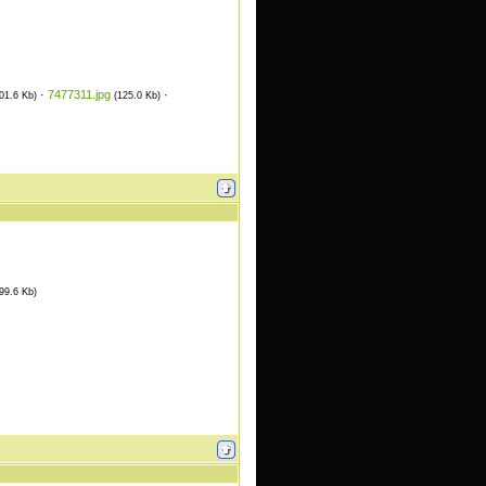
·
7477311.jpg
·
01.6 Kb)
(125.0 Kb)
(99.6 Kb)