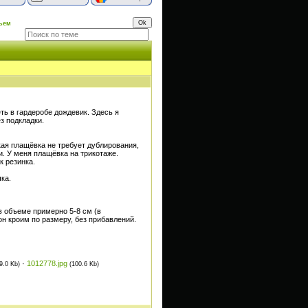
ьем
ь в гардеробе дождевик. Здесь я
з подкладки.
кая плащёвка не требует дублирования,
и. У меня плащёвка на трикотаже.
к резинка.
ка.
в объеме примерно 5-8 см (в
н кроим по размеру, без прибавлений.
·
1012778.jpg
9.0 Kb)
(100.6 Kb)