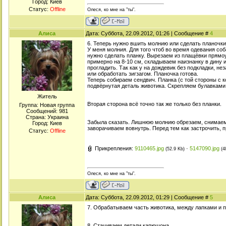
Город: Киев
Статус:
Offline
Олеся, ко мне на "ты".
Алиса
Дата: Суббота, 22.09.2012, 01:26 | Сообщение #
4
6. Теперь нужно вшить молнию или сделать планочки 
У меня молния. Для того чтоб во время одевания со
нужно сделать планку. Вырезаем из плащёвки прямо
примерно на 8-10 см, складываем наизнанку в дину 
прогладить. Так как у на дождевик без подкладки, н
или обработать зигзагом. Планочка готова.
Теперь собираем сендвич. Планка (с той стороны с к
подвёрнутая деталь животика. Скрепляем булавкам
Житель
Вторая сторона всё точно так же только без планки.
Группа: Новая группа
Сообщений:
981
Страна: Украина
Забыла сказать. Лишнюю молнию обрезаем, снимаем
Город: Киев
заворачиваем вовнутрь. Перед тем как застрочить, п
Статус:
Offline
Прикрепления:
9110465.jpg
·
5147090.jpg
(52.9 Kb)
(4
Олеся, ко мне на "ты".
Алиса
Дата: Суббота, 22.09.2012, 01:29 | Сообщение #
5
7. Обрабатываем часть животика, между лапками и п
8. Стачиваем детали капюшона.