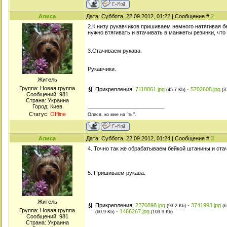
Алиса
Дата: Суббота, 22.09.2012, 01:22 | Сообщение #
2
2.К низу рукавчиков пришиваем немного натягивая бе
нужно втягивать и втачивать в манжеты резинки, что
3.Стачиваем рукава.
Рукавчики.
Житель
Группа: Новая группа
Прикрепления:
7118861.jpg
·
5702608.jpg
(45.7 Kb)
(3
Сообщений:
981
Страна: Украина
Город: Киев
Статус:
Offline
Олеся, ко мне на "ты".
Алиса
Дата: Суббота, 22.09.2012, 01:24 | Сообщение #
3
4. Точно так же обрабатываем бейкой штанины и ста
5. Пришиваем рукава.
Житель
Прикрепления:
2270898.jpg
·
3741993.jpg
(93.2 Kb)
(6
Группа: Новая группа
·
1466267.jpg
(60.9 Kb)
(103.9 Kb)
Сообщений:
981
Страна: Украина