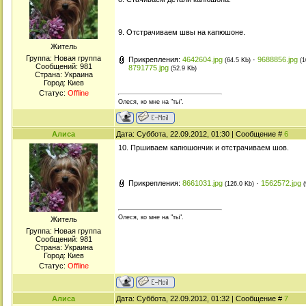
9. Отстрачиваем швы на капюшоне.
Житель
Группа: Новая группа
Прикрепления:
4642604.jpg
·
9688856.jpg
(64.5 Kb)
(1
Сообщений:
981
8791775.jpg
(52.9 Kb)
Страна: Украина
Город: Киев
Статус:
Offline
Олеся, ко мне на "ты".
Алиса
Дата: Суббота, 22.09.2012, 01:30 | Сообщение #
6
10. Пршиваем капюшончик и отстрачиваем шов.
Прикрепления:
8661031.jpg
·
1562572.jpg
(126.0 Kb)
Олеся, ко мне на "ты".
Житель
Группа: Новая группа
Сообщений:
981
Страна: Украина
Город: Киев
Статус:
Offline
Алиса
Дата: Суббота, 22.09.2012, 01:32 | Сообщение #
7