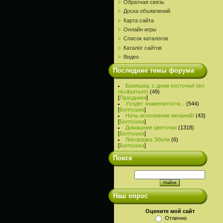
Обратная связь
Доска объявлений
Карта сайта
Онлайн игры
Список каталогов
Каталог сайтов
Видео
Последние темы форума
Бонюшка, с днем косточки! (вл
nkviburnum)
(49)
[
Праздники
]
Уходят знаменитости...
(544)
[
Болтушка
]
Ночь исполнения желаний!
(43)
[
Болтушка
]
Домашние цветочки
(1318)
[
Болтушка
]
Лихорадка Эбола
(6)
[
Болтушка
]
Поиск
Наш опрос
Оцените мой сайт
Отлично