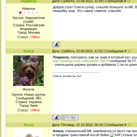
Людмила
Дата: Суббота, 22.09.2012, 11:58 | Сообщение #
11
доброе утро! Олеся супер, спасибо большое за МК. В
Новичок
выкройку еще. Это самое главное. спасибо
Группа: Нарушители
(спам)
Страна: Российская
Федерация
Город: Москва
Статус:
Offline
Алиса
Дата: Суббота, 22.09.2012, 12:22 | Сообщение #
12
Людмила
, повторюсь уже не знаю в который раз, ш
http://eyorkie.ucoz.ru/forum/54-166-4
сообщение № 57.
- уменьшила ширину рукава и добавила 1 см по длине
Олеся, ко мне на "ты".
Житель
Группа: Новая группа
Сообщений:
981
Страна: Украина
Город: Киев
Статус:
Offline
Аська
Дата: Пятница, 12.10.2012, 00:16 | Сообщение #
13
Алиса
, хорошенький МК, комбинезон по фото так про
в продаже трикотажной косой бейки
(только ат