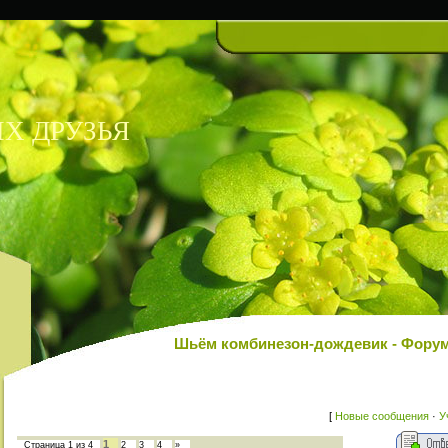
Х ДРУЗЬЯ
Шьём комбинезон-дождевик - Фор
[
Новые сообщения
·
У
1
Страница
1
из
4
2
3
4
»