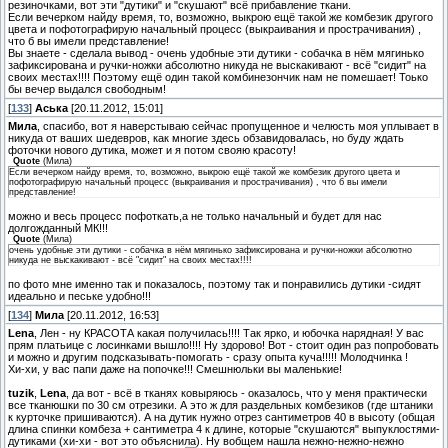
резиночками, вот эти "дутики" и "скушают" всё прибавление ткани.
Если вечерком найду время, то, возможно, выкрою ещё такой же комбезик другого
цвета и пофотографирую начальный процесс (выкраивания и прострачивания) ,
что б вы имели представление!
Вы знаете - сделала вывод - очень удобные эти дутики - собачка в нём мягинько
зафиксирована и ручки-ножки абсолютно никуда не выскакивают - всё "сидит" на
своих местах!!!! Поэтому ещё один такой комбинезончик нам не помешает! Тоько
бы вечер выдался свободным!
[
133
]
Аська
[20.11.2012, 15:01]
Мила
, спасибо, вот я наверстываю сейчас пропущенное и челюсть моя уплывает в
никуда от ваших шедевров, как многие здесь обзавидовалась, но буду ждать
фоточки нового дутика, может и я потом свояю красоту!
Quote
(
Мила
)
Если вечерком найду время, то, возможно, выкрою ещё такой же комбезик другого цвета и
пофотографирую начальный процесс (выкраивания и прострачивания) , что б вы имели
представление!
можно и весь процесс пофоткать,а не только начальный и будет для нас
долгожданный МК!!!
Quote
(
Мила
)
очень удобные эти дутики - собачка в нём мягинько зафиксирована и ручки-ножки абсолютно
никуда не выскакивают - всё "сидит" на своих местах!!!!
по фото мне именно так и показалось, поэтому так и понравились дутики -сидят
идеально и пеське удобно!!!
[
134
]
Мила
[20.11.2012, 16:53]
Lena
, Лен - ну КРАСОТА какая получилась!!!! Так ярко, и юбочка нарядная! У вас
прям платьице с лосинками вышло!!!! Ну здорово! Вот - стоит один раз попробовать
и можно и другим подсказывать-помогать - сразу опыта куча!!!!! Молодчинка !
Хи-хи, у вас папи даже на попочке!!! Смешнюльки вы маленькие!
tuzik
,
Lena
, да вот - всё в тканях ковыряюсь - оказалось, что у меня практически
все тканюшки по 30 см отрезики. А это ж для раздельных комбезиков (где штаники
к курточке пришиваются). А на дутик нужно отрез сантиметров 40 в высоту (общая
длина спинки комбеза + сантиметра 4 к длине, которые "скушаются" выпуклостями-
дутиками (хи-хи - вот это объяснила). Ну вобщем нашла нежно-нежно-нежно