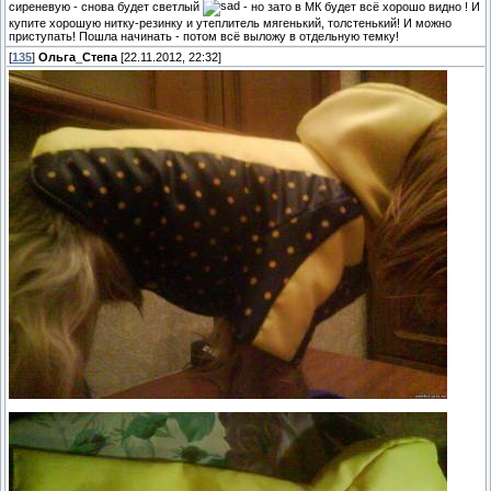
сиреневую - снова будет светлый
- но зато в МК будет всё хорошо видно ! И
купите хорошую нитку-резинку и утеплитель мягенький, толстенький! И можно
приступать! Пошла начинать - потом всё выложу в отдельную темку!
[
135
]
Ольга_Степа
[22.11.2012, 22:32]