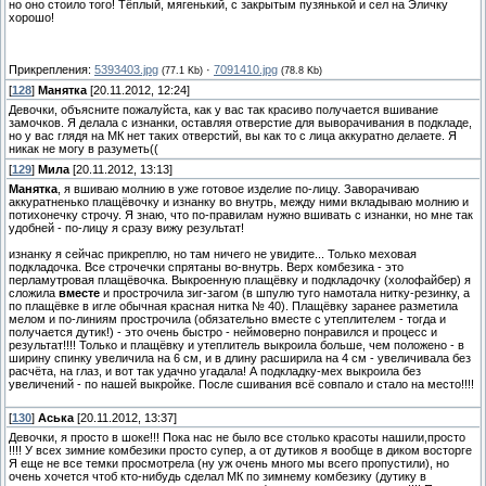
но оно стоило того! Тёплый, мягенький, с закрытым пузянькой и сел на Эличку
хорошо!
Прикрепления:
5393403.jpg
·
7091410.jpg
(77.1 Kb)
(78.8 Kb)
[
128
]
Манятка
[20.11.2012, 12:24]
Девочки, объясните пожалуйста, как у вас так красиво получается вшивание
замочков. Я делала с изнанки, оставляя отверстие для выворачивания в подкладе,
но у вас глядя на МК нет таких отверстий, вы как то с лица аккуратно делаете. Я
никак не могу в разуметь((
[
129
]
Мила
[20.11.2012, 13:13]
Манятка
, я вшиваю молнию в уже готовое изделие по-лицу. Заворачиваю
аккуратненько плащёвочку и изнанку во внутрь, между ними вкладываю молнию и
потихонечку строчу. Я знаю, что по-правилам нужно вшивать с изнанки, но мне так
удобней - по-лицу я сразу вижу результат!
изнанку я сейчас прикреплю, но там ничего не увидите... Только меховая
подкладочка. Все строчечки спрятаны во-внутрь. Верх комбезика - это
перламутровая плащёвочка. Выкроенную плащёвку и подкладочку (холофайбер) я
сложила
вместе
и прострочила зиг-загом (в шпулю туго намотала нитку-резинку, а
по плащёвке в игле обычная красная нитка № 40). Плащёвку заранее разметила
мелом и по-линиям прострочила (обязательно вместе с утеплителем - тогда и
получается дутик!) - это очень быстро - неймоверно понравился и процесс и
результат!!!! Только и плащёвку и утеплитель выкроила больше, чем положено - в
ширину спинку увеличила на 6 см, и в длину расширила на 4 см - увеличивала без
расчёта, на глаз, и вот так удачно угадала! А подкладку-мех выкроила без
увеличений - по нашей выкройке. После сшивания всё совпало и стало на место!!!!
[
130
]
Аська
[20.11.2012, 13:37]
Девочки, я просто в шоке!!! Пока нас не было все столько красоты нашили,просто
!!!! У всех зимние комбезики просто супер, а от дутиков я вообще в диком восторге
Я еще не все темки просмотрела (ну уж очень много мы всего пропустили), но
очень хочется чтоб кто-нибудь сделал МК по зимнему комбезику (дутику в