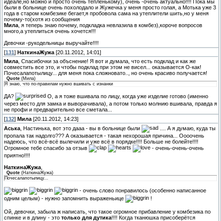
идеале,но можно и просто очень тепленькому), очень -очень актуально!!!! Пока мы
были в больнице очень похолодало и Жужечка у меня просто голая, а Мотька уже 3
года в старом комбезике бегает,я пробовола сама на утеплители шить,но у меня
почему-то(хотя из сообщения
Мила
, я теперь знаю почему, подкладка невлазила в комбез),короче вопросов
много,а утеплиться очень хочется!!!
Девочки -рукодельницы выручайте!!!!
[
131
]
НаткинаЖужа
[20.11.2012, 14:01]
Мила
, Спасибочки за объснение! Я вот и думала, что есть подклад и как же
совместить все это, и чтобы подклад при этом не висел... оказывается О-как!
Почесалапотылицу... для меня пока сложновато.., но очень красиво получается!
Quote
(
Мила
)
Я знаю, что по-правилам нужно вшивать с изнанки
ДА?
О, а я тоже вшивала по лицу, когда уже изделие готово (именно
через место для замка и выворачивала), а потом только молнию вшивала, правда я
не профи и предварительно все сметала...
[
132
]
Мила
[20.11.2012, 14:23]
Аська
, Настинька, вот это дааа - вы в больнице были
.... А я думаю, куда ты
пропала так надолго??? А оказывается - такая нехорошая причина... Оооочень
надеюсь, что всё-всё вылечили и уже всё в порядке!!!! Больше не болейте!!!!
Огромное тебе спасибо за отзыв
- очень-очень-очень
приятно!!!!
НаткинаЖужа
,
Quote
(
НаткинаЖужа
)
Почесалапотылицу...
- очень слово понравилось (особенно написанное
одним целым) - нужно запомнить выраженьице
!
Ой, девочки, забыла ж написать, что такое огромное прибавление у комбезика по
спинке и в длину - это
только для дутика
!!!! Когда тканюшка присоберётся