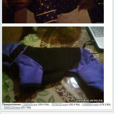
Прикрепления:
7186609.jpg
·
7878235.jpeg
·
1496864.jpeg
(165.0 Kb)
(161.4 Kb)
(174.3 Kb)
·
3690128.jpeg
(23.7 Kb)