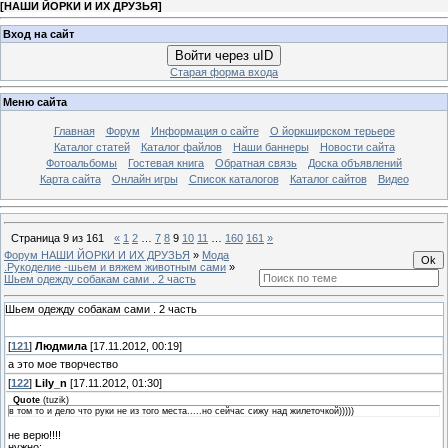
[
НАШИ ЙОРКИ И ИХ ДРУЗЬЯ
]
Вход на сайт
Войти через uID
Старая форма входа
Меню сайта
Главная
Форум
Информация о сайте
О йоркширском терьере
Каталог статей
Каталог файлов
Наши баннеры
Новости сайта
Фотоальбомы
Гостевая книга
Обратная связь
Доска объявлений
Карта сайта
Онлайн игры
Список каталогов
Каталог сайтов
Видео
Страница
9
из
161
«
1
2
…
7
8
9
10
11
…
160
161
»
Форум НАШИ ЙОРКИ И ИХ ДРУЗЬЯ
»
Мода
.Рукоделие -шьем и вяжем животным сами
»
Шьем одежду собакам сами . 2 часть
Шьем одежду собакам сами . 2 часть
[
121
]
Людмила
[17.11.2012, 00:19]
а это мое творчество
[
122
]
Lily_n
[17.11.2012, 01:30]
Quote
(
tuzik
)
в том то и дело что руки не из того места.....но сейчас сижу над жилеточкой)))))
не верю!!!!
нужно: