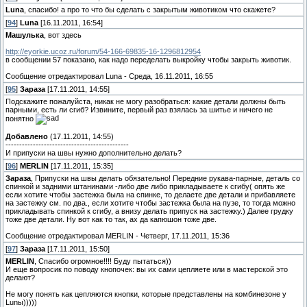
Luna
, спасибо! а про то что бы сделать с закрытым животиком что скажете?
[
94
]
Luna
[16.11.2011, 16:54]
Машулька
, вот здесь
http://eyorkie.ucoz.ru/forum/54-166-69835-16-1296812954
в сообщении 57 показано, как надо переделать выкройку чтобы закрыть животик.
Сообщение отредактировал
Luna
-
Среда, 16.11.2011, 16:55
[
95
]
Зараза
[17.11.2011, 14:55]
Подскажите пожалуйста, никак не могу разобраться: какие детали должны быть
парными, есть ли сгиб? Извините, первый раз взялась за шитье и ничего не
понятно
Добавлено
(17.11.2011, 14:55)
---------------------------------------------
И припуски на швы нужно дополнительно делать?
[
96
]
MERLIN
[17.11.2011, 15:35]
Зараза
, Припуски на швы делать обязательно! Передние рукава-парные, деталь со
спинкой и задними штанинами -либо две либо прикладываете к сгибу( опять же
если хотите чтобы застежка была на спинке, то делаете две детали и прибавляете
на застежку см. по два., если хотите чтобы застежка была на пузе, то тогда можно
прикладывать спинкой к сгибу, а внизу делать припуск на застежку.) Далее грудку
тоже две детали. Ну вот как то так, ах да капюшон тоже две.
Сообщение отредактировал
MERLIN
-
Четверг, 17.11.2011, 15:36
[
97
]
Зараза
[17.11.2011, 15:50]
MERLIN
, Спасибо огромное!!!! Буду пытаться))
И еще вопросик по поводу кнопочек: вы их сами цепляете или в мастерской это
делают?
Не могу понять как цепляются кнопки, которые представлены на комбинезоне у
Lunы)))))