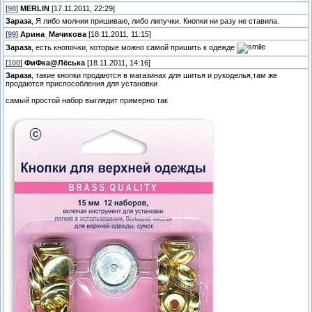
[
98
]
MERLIN
[17.11.2011, 22:29]
Зараза
, Я либо молнии пришиваю, либо липучки. Кнопки ни разу не ставила.
[
99
]
Арина_Мачикова
[18.11.2011, 11:15]
Зараза
, есть кнопочки, которые можно самой пришить к одежде
[
100
]
ФиФка@Лёська
[18.11.2011, 14:16]
Зараза
, такие кнопки продаются в магазинах для шитья и рукоделья,там же
продаются приспособления для установки
самый простой набор выглядит примерно так