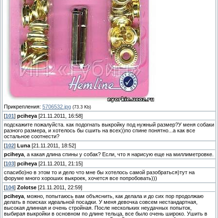
Прикрепления:
5706532.jpg
(73.3 Kb)
[
101
]
pciheya
[21.11.2011, 16:58]
подскажите пожалуйста. как подогнать выкройку под нужный размер?У меня собаки
разного размера, и хотелось бы сшить на всех))по спине понятно...а как все
остальное соотнести?
[
102
]
Luna
[21.11.2011, 18:52]
pciheya
, а какая длина спины у собак? Если, что я нарисую еще на миллиметровке.
[
103
]
pciheya
[21.11.2011, 21:15]
спасибо)но в этом то и дело что мне бы хотелось самой разобраться)тут на
форуме много хороших выкроек, хочется все попробовать)))
[
104
]
Zolotse
[21.11.2011, 22:59]
pciheya
, можно, попытаюсь вам объяснить, как делала и до сих пор продолжаю
делать в поисках идеальной посадки. У меня девочка совсем нестандартная,
высокая длинная и очень стройная. После нескольких неудачных попыток,
выбирая выкройки в основном по длине тельца, все было очень широко. Ушить в