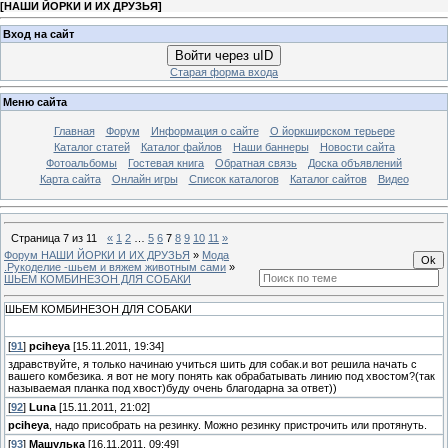
[
НАШИ ЙОРКИ И ИХ ДРУЗЬЯ
]
Вход на сайт
Войти через uID
Старая форма входа
Меню сайта
Главная
Форум
Информация о сайте
О йоркширском терьере
Каталог статей
Каталог файлов
Наши баннеры
Новости сайта
Фотоальбомы
Гостевая книга
Обратная связь
Доска объявлений
Карта сайта
Онлайн игры
Список каталогов
Каталог сайтов
Видео
Страница
7
из
11
«
1
2
…
5
6
7
8
9
10
11
»
Форум НАШИ ЙОРКИ И ИХ ДРУЗЬЯ
»
Мода
.Рукоделие -шьем и вяжем животным сами
»
ШЬЕМ КОМБИНЕЗОН ДЛЯ СОБАКИ
ШЬЕМ КОМБИНЕЗОН ДЛЯ СОБАКИ
[
91
]
pciheya
[15.11.2011, 19:34]
здравствуйте, я только начинаю учиться шить для собак.и вот решила начать с
вашего комбезика. я вот не могу понять как обрабатывать линию под хвостом?(так
называемая планка под хвост)буду очень благодарна за ответ))
[
92
]
Luna
[15.11.2011, 21:02]
pciheya
, надо присобрать на резинку. Можно резинку пристрочить или протянуть.
[
93
]
Машулька
[16.11.2011, 09:49]