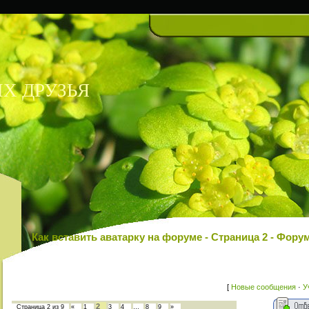
Х ДРУЗЬЯ
Как вставить аватарку на форуме - Страница 2 - Ф
[
Новые сообщения
·
У
2
Страница
2
из
9
«
1
3
4
…
8
9
»