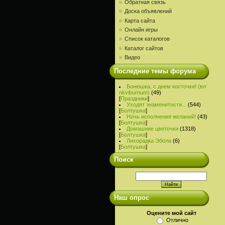
Обратная связь
Доска объявлений
Карта сайта
Онлайн игры
Список каталогов
Каталог сайтов
Видео
Последние темы форума
Бонюшка, с днем косточки! (вл
nkviburnum)
(49)
[
Праздники
]
Уходят знаменитости...
(544)
[
Болтушка
]
Ночь исполнения желаний!
(43)
[
Болтушка
]
Домашние цветочки
(1318)
[
Болтушка
]
Лихорадка Эбола
(6)
[
Болтушка
]
Поиск
Наш опрос
Оцените мой сайт
Отлично