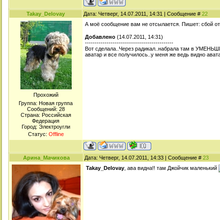
Takay_Delovay
Дата: Четверг, 14.07.2011, 14:31 | Сообщение #
22
А моё сообщение вам не отсылается. Пишет: сбой о
Добавлено
(14.07.2011, 14:31)
---------------------------------------------
Вот сделала..Через радикал..набрала там в УМЕНЬШ
аватар и все получилось..у меня же ведь видно ават
Прохожий
Группа: Новая группа
Сообщений:
28
Страна: Российская
Федерация
Город: Электроугли
Статус:
Offline
Арина_Мачикова
Дата: Четверг, 14.07.2011, 14:33 | Сообщение #
23
Takay_Delovay
, ава видна!! там Джойчик маленький