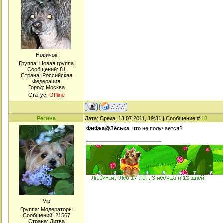
Новичок
Группа: Новая группа
Сообщений:
81
Страна: Российская
Федерация
Город: Москва
Статус:
Offline
Регина
Дата: Среда, 13.07.2011, 19:31 | Сообщение #
18
ФиФка@Лёська
, что не получается?
Viр
Группа: Модераторы
Сообщений:
21567
Страна: Литва