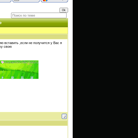
е
ю вставить ,если не получится у Вас я
ку свою