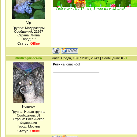
Viр
Группа: Модераторы
Сообщений:
21567
Страна: Литва
Город: ***
Статус:
Offline
ФиФка@Лёська
Дата: Среда, 13.07.2011, 20:43 | Сообщение #
21
Регина
, спасибо!
Новичок
Группа: Новая группа
Сообщений:
81
Страна: Российская
Федерация
Город: Москва
Статус:
Offline