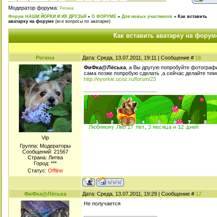
Модератор форума:
Регина
Форум НАШИ ЙОРКИ И ИХ ДРУЗЬЯ
»
О ФОРУМЕ
»
Для новых участников
»
Как вставить
аватарку на форуме
(все вопросы по аватарке)
Как вставить аватарку на форум
Регина
Дата: Среда, 13.07.2011, 19:11 | Сообщение #
16
ФиФка@Лёська
, а Вы другую попробуйте фотографи
сама позже попробую сделать ,а сейчас делайте тем
http://eyorkie.ucoz.ru/forum/23
Viр
Группа: Модераторы
Сообщений:
21567
Страна: Литва
Город: ***
Статус:
Offline
ФиФка@Лёська
Дата: Среда, 13.07.2011, 19:29 | Сообщение #
17
Не получается