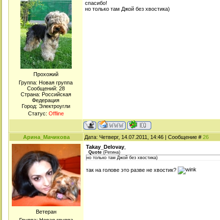
спасибо!
но только там Джой без хвостика)
Прохожий
Группа: Новая группа
Сообщений:
28
Страна: Российская
Федерация
Город: Электроугли
Статус:
Offline
Арина_Мачикова
Дата: Четверг, 14.07.2011, 14:46 | Сообщение #
26
Takay_Delovay
,
Quote
(
Регина
)
но только там Джой без хвостика)
так на голове это разве не хвостик?
Ветеран