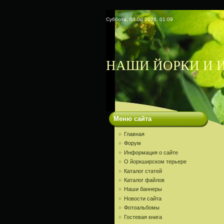
Суббота, 08.08.2026, 01:09
НАШИ ЙОРКИ И И
Меню сайта
Главная
Форум
Информация о сайте
О йоркширском терьере
Каталог статей
Каталог файлов
Наши баннеры
Новости сайта
Фотоальбомы
Гостевая книга