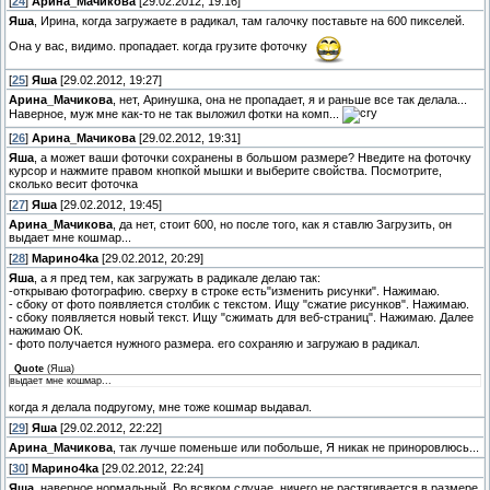
[
24
]
Арина_Мачикова
[29.02.2012, 19:16]
Яша
, Ирина, когда загружаете в радикал, там галочку поставьте на 600 пикселей.
Она у вас, видимо. пропадает. когда грузите фоточку
[
25
]
Яша
[29.02.2012, 19:27]
Арина_Мачикова
, нет, Аринушка, она не пропадает, я и раньше все так делала...
Наверное, муж мне как-то не так выложил фотки на комп...
[
26
]
Арина_Мачикова
[29.02.2012, 19:31]
Яша
, а может ваши фоточки сохранены в большом размере? Нведите на фоточку
курсор и нажмите правом кнопкой мышки и выберите свойства. Посмотрите,
сколько весит фоточка
[
27
]
Яша
[29.02.2012, 19:45]
Арина_Мачикова
, да нет, стоит 600, но после того, как я ставлю Загрузить, он
выдает мне кошмар...
[
28
]
Марино4kа
[29.02.2012, 20:29]
Яша
, а я пред тем, как загружать в радикале делаю так:
-открываю фотографию. сверху в строке есть"изменить рисунки". Нажимаю.
- сбоку от фото появляется столбик с текстом. Ищу "сжатие рисунков". Нажимаю.
- сбоку появляется новый текст. Ищу "сжимать для веб-страниц". Нажимаю. Далее
нажимаю ОК.
- фото получается нужного размера. его сохраняю и загружаю в радикал.
Quote
(
Яша
)
выдает мне кошмар...
когда я делала подругому, мне тоже кошмар выдавал.
[
29
]
Яша
[29.02.2012, 22:22]
Арина_Мачикова
, так лучше поменьше или побольше, Я никак не приноровлюсь...
[
30
]
Марино4kа
[29.02.2012, 22:24]
Яша
, наверное нормальный. Во всяком случае, ничего не растягивается в размере.