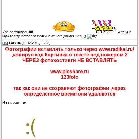
Ура-получилось!!!!!
А то мне
муж всегда вставлял фотки, а от него дождешься((((
[
19
]
Регина
[15.12.2011, 15:23]
Фотографии вставлять только через www.radikal.ru/
,копируя код Картинка в тексте под номером 2
ЧЕРЕЗ фотохостинги НЕ ВСТАВЛЯТЬ
www.picshare.ru
123foto
так как они не сохраняют фотографии ,через
определенное время они удаляются
И выглядит так