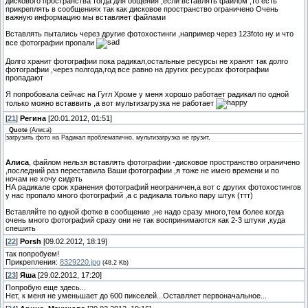
дискового пространства тогда для общения ,если вставлять файлом ,то есть
прикреплять в сообщениях так как дисковое пространство ограничено Очень
важную информацию мы вставляет файлами
Вставлять пытались через другие фотохостинги ,например через 123foto ну и что
все фотографии пропали
Долго хранит фотографии пока радикал,остальные ресурсы не хранят так долго
фотографии ,через полгода,год все равно на других ресурсах фотографии
пропадают
Я попробовала сейчас на Гугл Хроме у меня хорошо работает радикал по одной
только можно вставвить ,а вот мультизагрузка не работает
[
21
]
Регина
[20.01.2012, 01:51]
Quote
(
Алиса
)
загрузить фото на Радикал проблематично, мультизагрузка не грузит,
Алиса
, файлом нельзя вставлять фотографии -дисковое пространство ограничено
,последний раз переставила Ваши фотографии ,я тоже не имею времени и по
ночам не хочу сидеть
НА радикале срок хранения фотографий неограничен,а вот с других фотохостингов
у нас пропало много фотографий ,а с радикала только пару штук (ттт)
Вставляйте по одной фотке в сообщение ,не надо сразу много,тем более когда
очень много фотографий сразу они не так воспринимаются как 2-3 штуки ,куда
спешить
[
22
]
Porsh
[09.02.2012, 18:19]
так попробуем!
Прикрепления:
8329220.jpg
(48.2 Kb)
[
23
]
Яша
[29.02.2012, 17:20]
Попробую еще здесь...
Нет, к меня не уменьшает до 600 пикселей...Оставляет первоначальное...