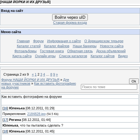
[
НАШИ ЙОРКИ И ИХ ДРУЗЬЯ
]
Вход на сайт
Войти через uID
Старая форма входа
Меню сайта
Главная
Форум
Информация о сайте
О йоркширском терьере
Каталог статей
Каталог файлов
Наши баннеры
Новости сайта
Фотоальбомы
Гостевая книга
Обратная связь
Доска объявлений
Карта сайта
Онлайн игры
Список каталогов
Каталог сайтов
Видео
Страница
2
из
9
«
1
2
3
4
…
8
9
»
Форум НАШИ ЙОРКИ И ИХ ДРУЗЬЯ
»
Для
новых участников
»
Как вставить фотографию
на форуме
Как вставить фотографию на форуме
[
16
]
Юленька
[08.12.2011, 01:29]
Прикрепления:
2184828.jpg
(54.5 Kb)
[
17
]
Регина
[08.12.2011, 01:44]
Юленька
, что ты пыталась сделать ?
[
18
]
Юленька
[08.12.2011, 01:45]