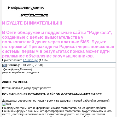
И БУДЬТЕ ВНИМАТЕЛЬНЫ!!!
В Сети обнаружены поддельные сайты "Радикала",
созданные с целью вымогательства у
пользователей денег через платные SMS. Будьте
осторожны! При заходе на Радикал через поисковые
системы первым в результатах поиска может идти
рекламное объявление злоумышленников.
Прикрепления:
1791221.jpg
(4.4 Kb)
[
20
]
Регина
[10.01.2012, 21:20]
Quote
(
Арина_Мачикова
)
радикал не работает ,что делать
Арина_Мачикова
,
Вставь попозже,когда будет работать
ПОЧЕМУ НЕЛЬЗЯ ВСТАВЛЯТЬ ФАЙЛОМ ФОТОГРАФИИ-ЧИТАЕМ ВСЕ
Да радикал совсем испортился и всех уже замучил и своей работой и рекламой
На форумах,где много информации и мало фотографий,то их хранят файлом
На нашем форуме очень много фотографий и фотографии будут занимать много
места , поэтому невозможно все фотографии держать на форуме -не хватит