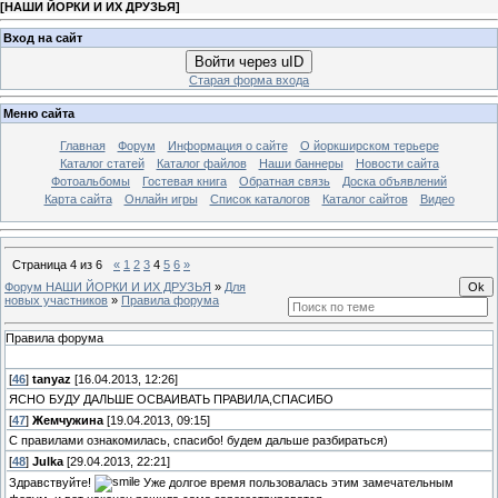
[
НАШИ ЙОРКИ И ИХ ДРУЗЬЯ
]
Вход на сайт
Войти через uID
Старая форма входа
Меню сайта
Главная
Форум
Информация о сайте
О йоркширском терьере
Каталог статей
Каталог файлов
Наши баннеры
Новости сайта
Фотоальбомы
Гостевая книга
Обратная связь
Доска объявлений
Карта сайта
Онлайн игры
Список каталогов
Каталог сайтов
Видео
Страница
4
из
6
«
1
2
3
4
5
6
»
Форум НАШИ ЙОРКИ И ИХ ДРУЗЬЯ
»
Для
новых участников
»
Правила форума
Правила форума
[
46
]
tanyaz
[16.04.2013, 12:26]
ЯСНО БУДУ ДАЛЬШЕ ОСВАИВАТЬ ПРАВИЛА,СПАСИБО
[
47
]
Жемчужина
[19.04.2013, 09:15]
С правилами ознакомилась, спасибо! будем дальше разбираться)
[
48
]
Julka
[29.04.2013, 22:21]
Здравствуйте!
Уже долгое время пользовалась этим замечательным