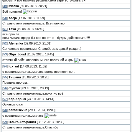
форум, и вот наконец решила сама зарегестрироватся
[
49
]
Милка
[30.05.2013, 20:21]
Всё понятно!
[
50
]
socja
[17.07.2013, 11:59]
С правилами ознакомилась. Все понятно
[
51
]
Таха
[19.08.2013, 06:49]
все прочла...
пока читала вроде бы все понятно - будем действовать!!!!
[
52
]
Alenenka
[02.09.2013, 21:31]
Согласна с правилами. Спасибо за модный раздел:)
[
53
]
Olga_bond
[11.09.2013, 18:45]
отличный сайт! спасибо, много полезной инфы
[
54
]
lux_od
[14.09.2013, 11:52]
с правилами ознакомилась,вроде все понятно...
[
55
]
Тишаня
[15.09.2013, 20:20]
Правила прочла...
[
56
]
фунтик
[09.10.2013, 20:19]
С правилами ознакомилась,понятно всё.
[
57
]
Кар-Карыч
[24.10.2013, 14:41]
Ознакомился
[
58
]
paradise79n
[29.11.2013, 19:00]
с правилами ознакомилась
[
59
]
Ольга-Стефания
[08.12.2013, 20:39]
С правилами ознакомилась.Спасибо