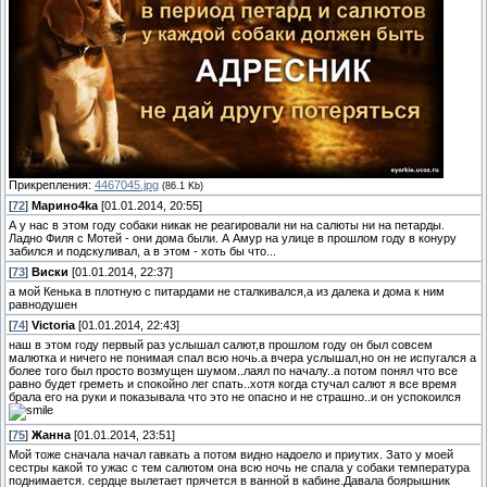
Прикрепления:
4467045.jpg
(86.1 Kb)
[
72
]
Марино4kа
[01.01.2014, 20:55]
А у нас в этом году собаки никак не реагировали ни на салюты ни на петарды.
Ладно Филя с Мотей - они дома были. А Амур на улице в прошлом году в конуру
забился и подскуливал, а в этом - хоть бы что...
[
73
]
Виски
[01.01.2014, 22:37]
а мой Кенька в плотную с питардами не сталкивался,а из далека и дома к ним
равнодушен
[
74
]
Victoria
[01.01.2014, 22:43]
наш в этом году первый раз услышал салют,в прошлом году он был совсем
малютка и ничего не понимая спал всю ночь.а вчера услышал,но он не испугался а
более того был просто возмущен шумом..лаял по началу..а потом понял что все
равно будет греметь и спокойно лег спать..хотя когда стучал салют я все время
брала его на руки и показывала что это не опасно и не страшно..и он успокоился
[
75
]
Жанна
[01.01.2014, 23:51]
Мой тоже сначала начал гавкать а потом видно надоело и приутих. Зато у моей
сестры какой то ужас с тем салютом она всю ночь не спала у собаки температура
поднимается. сердце вылетает прячется в ванной в кабине.Давала боярышник