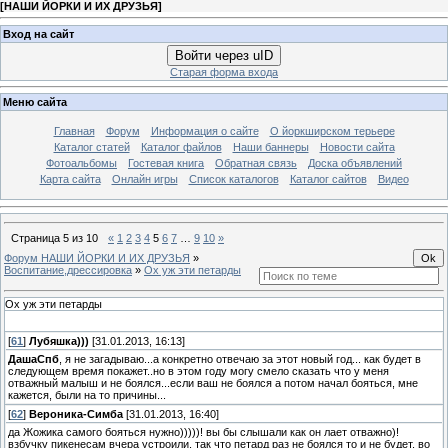
[
НАШИ ЙОРКИ И ИХ ДРУЗЬЯ
]
Вход на сайт
Войти через uID
Старая форма входа
Меню сайта
Главная
Форум
Информация о сайте
О йоркширском терьере
Каталог статей
Каталог файлов
Наши баннеры
Новости сайта
Фотоальбомы
Гостевая книга
Обратная связь
Доска объявлений
Карта сайта
Онлайн игры
Список каталогов
Каталог сайтов
Видео
Страница
5
из
10
«
1
2
3
4
5
6
7
…
9
10
»
Форум НАШИ ЙОРКИ И ИХ ДРУЗЬЯ
»
Воспитание,дрессировка
»
Ох уж эти петарды
Ох уж эти петарды
[
61
]
Лубяшка)))
[31.01.2013, 16:13]
ДашаСпб
, я не загадываю...а конкретно отвечаю за этот новый год... как будет в
следующем время покажет..но в этом году могу смело сказать что у меня
отважный малыш и не боялся...если ваш не боялся а потом начал бояться, мне
кажется, были на то причины...
[
62
]
Вероника-Симба
[31.01.2013, 16:40]
да Жожика самого бояться нужно)))))! вы бы слышали как он лает отважно)!
взбучку пикенесам вчера устроили, так что петард раз не боялся то и не будет, во