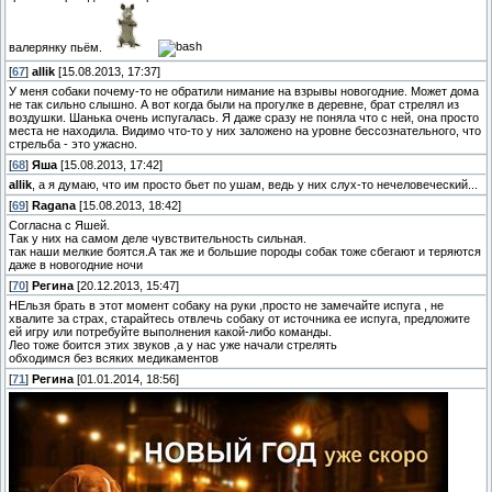
валерянку пьём.
[
67
]
allik
[15.08.2013, 17:37]
У меня собаки почему-то не обратили нимание на взрывы новогодние. Может дома
не так сильно слышно. А вот когда были на прогулке в деревне, брат стрелял из
воздушки. Шанька очень испугалась. Я даже сразу не поняла что с ней, она просто
места не находила. Видимо что-то у них заложено на уровне бессознательного, что
стрельба - это ужасно.
[
68
]
Яша
[15.08.2013, 17:42]
allik
, а я думаю, что им просто бьет по ушам, ведь у них слух-то нечеловеческий...
[
69
]
Ragana
[15.08.2013, 18:42]
Согласна с Яшей.
Так у них на самом деле чувствительность сильная.
так наши мелкие боятся.А так же и большие породы собак тоже сбегают и теряются
даже в новогодние ночи
[
70
]
Регина
[20.12.2013, 15:47]
НЕльзя брать в этот момент собаку на руки ,просто не замечайте испуга , не
хвалите за страх, старайтесь отвлечь собаку от источника ее испуга, предложите
ей игру или потребуйте выполнения какой-либо команды.
Лео тоже боится этих звуков ,а у нас уже начали стрелять
обходимся без всяких медикаментов
[
71
]
Регина
[01.01.2014, 18:56]