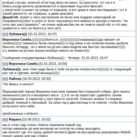
всяком случае, конечно если под лапы не кинут, но,простите, тут уж и я
боюсь,когда мелочь развлекается и прохожим под ноги бросает...
у меня мой ссыкает на улице от взрывов, а вот дома в окно выглядывает, тут в
своей крепости, не страшно, а даже красиво)
ДашаСпб
, может у него настроения не было или подарок новогодний не
понравился))))вот и ушёл от всех под ванну) вся живность разная и писать: "не
хочу вас расстраивать"- не очень красиво)вы же не знаете какой пёс и что ему
нравится и чего он боится,а чего нет)
[
63
]
Лубяшка)))
[31.01.2013, 16:47]
Вероника-Симба
,)))))))))))бояться_))))))))))))))))хааааааа))))да гавкает он
злобно))))))) пикинесы были смешные)) а под лапы я не позволю моему рыбуле
бросить петарду...он у меня на ручки сама видела как быстро заскакивает)))))
а у мамки на ручках мыыы вообще никого не боимся)))
Сообщение отредактировал
Лубяшка)))
-
Четверг, 31.01.2013, 16:47
[
64
]
Вероника-Симба
[31.01.2013, 16:50]
Лубяшка)))
, мне тоже надо было к тебе на ручки попроситься)))))))) в следующий
раз так и сделаю, качай мышцы))))))
[
65
]
Лайнер
[16.03.2013, 03:32]
"Не беюсь я ничего"
Йоркширский терьер Вишенка поистине пример бесстрашной собаки. Для своего
маленького роста и мизерного веса - 2,3 кг он не перестаёт удивлять своим
бесстрашием. А характер у него просто золотой. Описать можно 3 словами -
добрый, нежный и ласковый. За свои год и два месяца я не помню, чтобы Вишенка
испугался чего-либо.
продолжение следует...
[
66
]
Ragana
[15.08.2013, 16:02]
мы в этом году очень тяжело пережили новый год.
потом наверное до мая вечером не хотели на улицу выходить.
как грохнет где что сразу домой несемся.Даже на мусоровозы реагировал.Любой
грохот шорох для нас стресс.