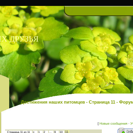
Х ДРУЗЬЯ
Достижения наших питомцев - Страница 11 - Фо
[
Новые сообщения
·
У
11
Страница
11
из
11
«
1
2
…
9
10