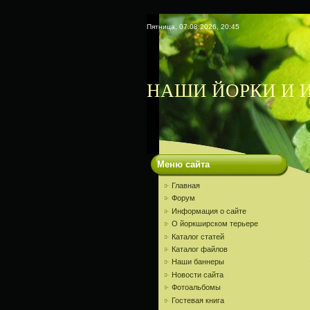
Пятница, 07.08.2026, 20:45
НАШИ ЙОРКИ И И
Меню сайта
Главная
Форум
Информация о сайте
О йоркширском терьере
Каталог статей
Каталог файлов
Наши баннеры
Новости сайта
Фотоальбомы
Гостевая книга