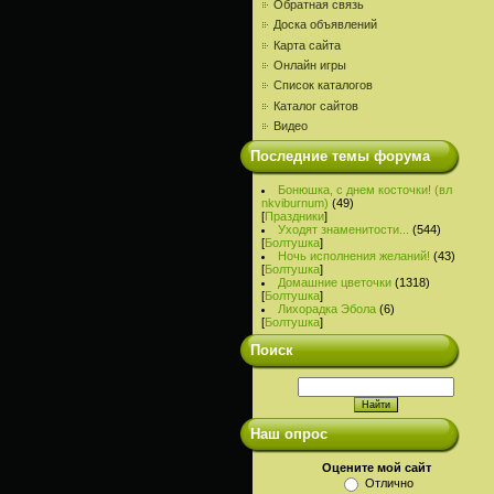
Обратная связь
Доска объявлений
Карта сайта
Онлайн игры
Список каталогов
Каталог сайтов
Видео
Последние темы форума
Бонюшка, с днем косточки! (вл
nkviburnum)
(49)
[
Праздники
]
Уходят знаменитости...
(544)
[
Болтушка
]
Ночь исполнения желаний!
(43)
[
Болтушка
]
Домашние цветочки
(1318)
[
Болтушка
]
Лихорадка Эбола
(6)
[
Болтушка
]
Поиск
Наш опрос
Оцените мой сайт
Отлично