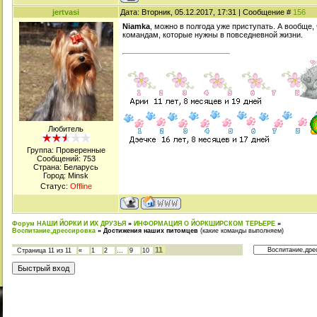
jertvasi
Дата: Вторник, 05.12.2017, 17:31 | Сообщение #
156
Niamka
, можно в полгода уже приступать. А вообще
командам, которые нужны в повседневной жизни.
Любитель
Группа: Проверенные
Сообщений:
753
Страна: Беларусь
Город: Minsk
Статус:
Offline
Форум НАШИ ЙОРКИ И ИХ ДРУЗЬЯ
»
ИНФОРМАЦИЯ О ЙОРКШИРСКОМ ТЕРЬЕРЕ
»
Воспитание,дрессировка
»
Достижения наших питомцев
(какие команды выполняем)
11
Страница
11
из
11
«
1
2
…
9
10