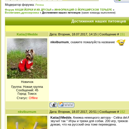
Модератор форума:
Регина
Форум НАШИ ЙОРКИ И ИХ ДРУЗЬЯ
»
ИНФОРМАЦИЯ О ЙОРКШИРСКОМ ТЕРЬЕРЕ
»
Воспитание,дрессировка
»
Достижения наших питомцев
(какие команды выполняем)
Достижения наших питомцев
Katia@Medde
Дата: Вторник, 18.07.2017, 14:15 | Сообщение #
151
nkviburnum
, скажите пожалуйста название
Новичок
Группа: Новая группа
Сообщений:
45
Город: Томск
Статус:
Offline
nkviburnum
Дата: Вторник, 18.07.2017, 20:51 | Сообщение #
152
Katia@Medde
, Книжка немецкого автора - Celina de
звучит так " Игры и трюки для собак. 200 игр, трюко
думаю, что на русский она тоже переведена.