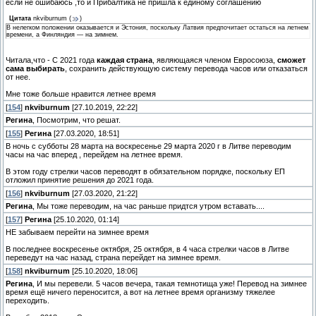
если не ошибаюсь ,то и Прибалтика не пришла к единому соглашению
Цитата
nkviburnum
(
)
В нелегком положении оказывается и Эстония, поскольку Латвия предпочитает остаться на летнем
времени, а Финляндия — на зимнем.
Читала,что - С 2021 года
каждая страна
, являющаяся членом Евросоюза,
сможет
сама выбирать
, сохранить действующую систему перевода часов или отказаться
от нее.
Мне тоже больше нравится летнее время
[
154
]
nkviburnum
[27.10.2019, 22:22]
Регина
, Посмотрим, что решат.
[
155
]
Регина
[27.03.2020, 18:51]
В ночь с субботы 28 марта на воскресенье 29 марта 2020 г в Литве переводим
часы на час вперед , перейдем на летнее время.
В этом году стрелки часов переводят в обязательном порядке, поскольку ЕП
отложил принятие решения до 2021 года.
[
156
]
nkviburnum
[27.03.2020, 21:22]
Регина
, Мы тоже переводим, на час раньше придтся утром вставать....
[
157
]
Регина
[25.10.2020, 01:14]
НЕ забываем перейти на зимнее время
В последнее воскресенье октября, 25 октября, в 4 часа стрелки часов в Литве
переведут на час назад, страна перейдет на зимнее время.
[
158
]
nkviburnum
[25.10.2020, 18:06]
Регина
, И мы перевели. 5 часов вечера, такая темнотища уже! Перевод на зимнее
время ещё ничего переносится, а вот на летнее время организму тяжелее
переходить.