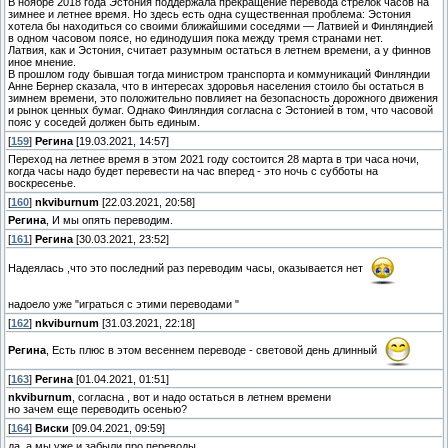
В ноябре 2018 года Эстония поддержала прекращение перевода стрелок часов на
зимнее и летнее время. Но здесь есть одна существенная проблема: Эстония
хотела бы находиться со своими ближайшими соседями — Латвией и Финляндией
в одном часовом поясе, но единодушия пока между тремя странами нет.
Латвия, как и Эстония, считает разумным остаться в летнем времени, а у финнов
иное мнение.
В прошлом году бывшая тогда министром транспорта и коммуникаций Финляндии
Анне Бернер сказала, что в интересах здоровья населения стоило бы остаться в
зимнем времени, это положительно повлияет на безопасность дорожного движения
и рынок ценных бумаг. Однако Финляндия согласна с Эстонией в том, что часовой
пояс у соседей должен быть единым.
[
159
]
Регина
[19.03.2021, 14:57]
Переход на летнее время в этом 2021 году состоится 28 марта в три часа ночи,
когда часы надо будет перевести на час вперед - это ночь с субботы на
воскресенье.
[
160
]
nkviburnum
[22.03.2021, 20:58]
Регина
, И мы опять переводим.
[
161
]
Регина
[30.03.2021, 23:52]
Надеялась ,что это последний раз переводим часы, оказывается нет
надоело уже "играться с этими переводами "
[
162
]
nkviburnum
[31.03.2021, 22:18]
Регина
, Есть плюс в этом весеннем переводе - световой день длинный
[
163
]
Регина
[01.04.2021, 01:51]
nkviburnum
, согласна , вот и надо остаться в летнем времени
но зачем еще переводить осенью?
[
164
]
Виски
[09.04.2021, 09:59]
да. а мы уже и забыли про переводы