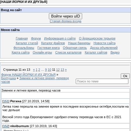
[
НАШИ ЙОРКИ И ИХ ДРУЗЬЯ
]
Вход на сайт
Войти через uID
Старая форма входа
Меню сайта
Главная
Форум
Информация о сайте
О йоркширском терьере
Каталог статей
Каталог файлов
Наши баннеры
Новости сайта
Фотоальбомы
Гостевая книга
Обратная связь
Доска объявлений
Карта сайта
Онлайн игры
Список каталогов
Каталог сайтов
Видео
Страница
11
из
13
«
1
2
…
9
10
11
12
13
»
Форум НАШИ ЙОРКИ И ИХ ДРУЗЬЯ
»
Болтушка
»
Зимнее и летнее время, перевод
часов
Зимнее и летнее время, перевод часов
[
151
]
Регина
[27.10.2019, 14:58]
Литва тоже перешла на зимнее время в последнее воскресенье октября,поспали на
час дольше
Весной этого года Европарламент одобрил отмену перевода часов в ЕС с 2021
года.
[
152
]
nkviburnum
[27.10.2019, 16:43]