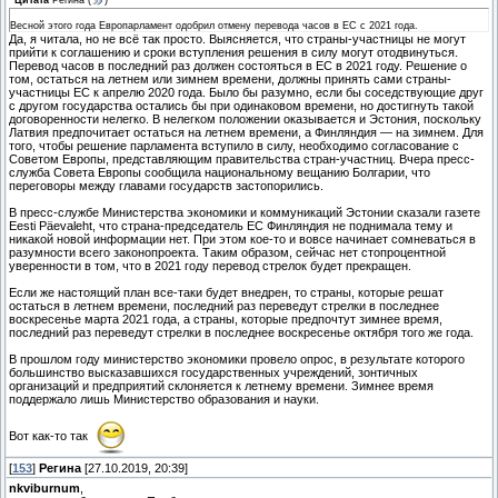
Цитата
Регина
(
)
Весной этого года Европарламент одобрил отмену перевода часов в ЕС с 2021 года.
Да, я читала, но не всё так просто. Выясняется, что страны-участницы не могут
прийти к соглашению и сроки вступления решения в силу могут отодвинуться.
Перевод часов в последний раз должен состояться в ЕС в 2021 году. Решение о
том, остаться на летнем или зимнем времени, должны принять сами страны-
участницы ЕС к апрелю 2020 года. Было бы разумно, если бы соседствующие друг
с другом государства остались бы при одинаковом времени, но достигнуть такой
договоренности нелегко. В нелегком положении оказывается и Эстония, поскольку
Латвия предпочитает остаться на летнем времени, а Финляндия — на зимнем. Для
того, чтобы решение парламента вступило в силу, необходимо согласование с
Советом Европы, представляющим правительства стран-участниц. Вчера пресс-
служба Совета Европы сообщила национальному вещанию Болгарии, что
переговоры между главами государств застопорились.
В пресс-службе Министерства экономики и коммуникаций Эстонии сказали газете
Eesti Päevaleht, что страна-председатель ЕС Финляндия не поднимала тему и
никакой новой информации нет. При этом кое-то и вовсе начинает сомневаться в
разумности всего законопроекта. Таким образом, сейчас нет стопроцентной
уверенности в том, что в 2021 году перевод стрелок будет прекращен.
Если же настоящий план все-таки будет внедрен, то страны, которые решат
остаться в летнем времени, последний раз переведут стрелки в последнее
воскресенье марта 2021 года, а страны, которые предпочтут зимнее время,
последний раз переведут стрелки в последнее воскресенье октября того же года.
В прошлом году министерство экономики провело опрос, в результате которого
большинство высказавшихся государственных учреждений, зонтичных
организаций и предприятий склоняется к летнему времени. Зимнее время
поддержало лишь Министерство образования и науки.
Вот как-то так
[
153
]
Регина
[27.10.2019, 20:39]
nkviburnum
,