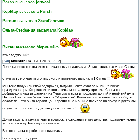
Porsh
высылала
jertvasi
КорМар
высылала
Porsh
Регина
высылала
ЗажиГалочка
Ольга-Стефания
высылала
КорМар
Виски
высылала
Марино4kа
Кто следующий?
[
340
]
nkviburnum
[05.01.2018, 03:12]
Девочки, всех поздравляю с шикарными подарками ! Замечательные у вас Санты,
столько всего красивого, вкусного и полезного прислали ! Супер !!!
Мы тоже получили свой подарочек, видимо Санта ехал за мной - я после
праздников домой приехала и посылочка моя на почту пришла. Санта наш
добирался к нам из далека - из Пермского края и проделал долгий и нелёгкий путь.
Нашим Санточкой была Катюша "Мариночка". Когда на почте вынесли коробку я
обалдела - это была коробища ! Хорошо я на машине поехала на почту, в руках бы
не унесла - она еле под мышку помещалась !
Дочка захотела сама открыть подарок, в ожидании этого действа, подарочек уютно
устроился под Новогодней ёлочкой.
Вот она, наша коробиша с подарками !
Бонч изучает подарок...