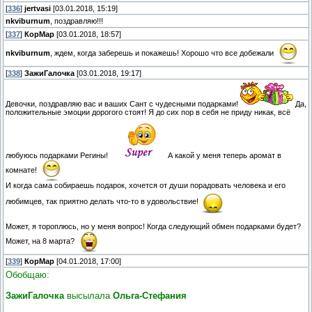
[
336
]
jertvasi
[03.01.2018, 15:19]
nkviburnum
, поздравляю!!!
[
337
]
КорМар
[03.01.2018, 18:57]
nkviburnum
, ждем, когда заберешь и покажешь! Хорошо что все добежали
[
338
]
ЗажиГалочка
[03.01.2018, 19:17]
Девочки, поздравляю вас и ваших Сант с чудесными подарками!
Да,
положительные эмоции дорогого стоят! Я до сих пор в себя не приду никак, всё
любуюсь подарками Регины!
А какой у меня теперь аромат в
комнате!
И когда сама собираешь подарок, хочется от души порадовать человека и его
любимцев, так приятно делать что-то в удовольствие!
Может, я тороплюсь, но у меня вопрос! Когда следующий обмен подарками будет?
Может, на 8 марта?
[
339
]
КорМар
[04.01.2018, 17:00]
Обобщаю:
ЗажиГалочка
высылала
Ольга-Стефания