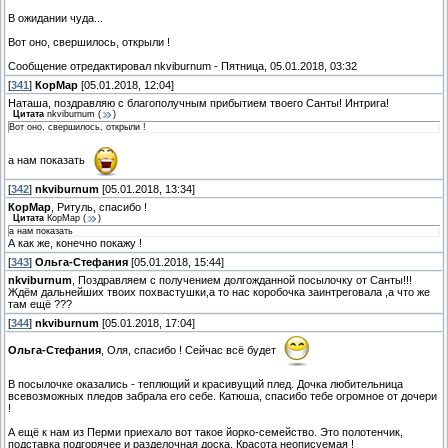
В ожидании чуда...
Вот оно, свершилось, открыли !
Сообщение отредактировал
nkviburnum
-
Пятница, 05.01.2018, 03:32
[
341
]
КорМар
[05.01.2018, 12:04]
Наташа, поздравляю с благополучным прибытием твоего Санты! Интрига!
Цитата
nkviburnum
(
)
Вот оно, свершилось, открыли !
а нам показать
[
342
]
nkviburnum
[05.01.2018, 13:34]
КорМар
, Ритуль, спасибо !
Цитата
КорМар
(
)
а нам показать
А как же, конечно покажу !
[
343
]
Ольга-Стефания
[05.01.2018, 15:44]
nkviburnum
, Поздравляем с получением долгожданной посылочку от Санты!!!
Ждём дальнейших твоих похвастушки,а то нас коробочка заинтреговала ,а что же
там ещё ???
[
344
]
nkviburnum
[05.01.2018, 17:04]
Ольга-Стефания
, Оля, спасибо ! Сейчас всё будет
В посылочке оказались - теплющий и красивущий плед. Дочка любительница
всевозможных пледов забрала его себе. Катюша, спасибо тебе огромное от дочери
!
А ещё к нам из Перми приехало вот такое йорко-семейство. Это полотенчик,
подставка подгорячее и разделочная доска. Красота неописуемая !