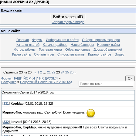
[
НАШИ ЙОРКИ И ИХ ДРУЗЬЯ
]
Вход на сайт
Войти через uID
Старая форма входа
Меню сайта
Главная
Форум
Информация о сайте
О йоркширском терьере
Каталог статей
Каталог файлов
Наши баннеры
Новости сайта
Фотоальбомы
Гостевая книга
Обратная связь
Доска объявлений
Карта сайта
Онлайн игры
Список каталогов
Каталог сайтов
Видео
Страница
23
из
26
«
1
2
…
21
22
23
24
25
26
»
Форум НАШИ ЙОРКИ И ИХ ДРУЗЬЯ
»
Болтушка
»
Секретный Санта 2017 г-2018 год
Секретный Санта 2017 г-2018 год
[
331
]
КорМар
[02.01.2018, 18:32]
Марино4kа
, молодец ваш Санта-Оля! Всем угодила
[
332
]
jertvasi
[02.01.2018, 20:18]
Марино4kа
,
КорМар
, какие чудесные подарочки!!! Про всех Санты подумали и
одарили!!!