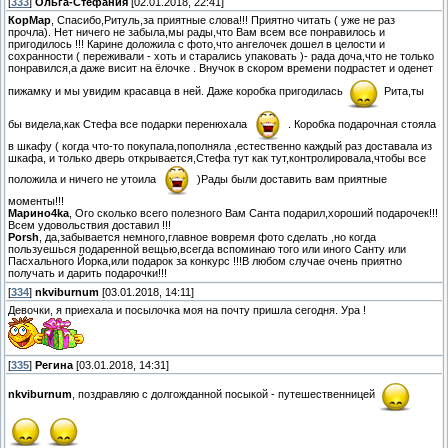
[
333
]
Ольга-Стефания
[02.01.2018, 22:41]
КорМар
, Спасибо,Ритуль,за приятные слова!!! Приятно читать ( уже не раз
прочла). Нет ничего не забыла,мы рады,что Вам всем все понравилось и
пригодилось !!! Карине доложила с фото,что ангелочек дошел в целости и
сохранности ( переживали - хоть и старались упаковать )- рада доча,что не только
понравился,а даже висит на ёлочке . Внучок в скором времени подрастет и оденет
пижамку и мы увидим красавца в ней. Даже коробка пригодилась
Рита,ты
бы видела,как Стефа все подарки перенюхала
. Коробка подарочная стояла
в шкафу ( когда что-то покупала,пополняла ,естественно каждый раз доставала из
шкафа, и только дверь открывается,Стефа тут как тут,контролировала,чтобы все
положила и ничего не утоила
)Рады были доставить вам приятные
моменты!!!
Марино4kа
, Ого сколько всего полезного Вам Санта подарил,хороший подарочек!!!
Всем удовольствия доставил !!!
Porsh
, да,забывается немного,главное вовремя фото сделать ,но когда
пользуешься подаренной вещью,всегда вспоминаю того или иного Санту или
Пасхального Йорка,или подарок за конкурс !!!В любом случае очень приятно
получать и дарить подарочки!!!
[
334
]
nkviburnum
[03.01.2018, 14:11]
Девочки, я приехала и посылочка моя на почту пришла сегодня. Ура !
[
335
]
Регина
[03.01.2018, 14:31]
nkviburnum
, поздравляю с долгожданной посыкой - путешественницей