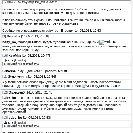
Ну наконец то тему открыли))давно хотела,
ну мы же с вами тогда вроде бы как выступили "за" и все ) вот я и подумала )
красиваяона у вас! пышно так цветет!!!! это домашнее цветение?
я вот на свои смотрю домашние цветоносы гонят, но что-то они на много короче
чем покупные были. не знаю вот от чего зависит (
Сообщение отредактировал
baby_bo
-
Вторник, 14.05.2013, 17:53
[
9
]
Britosha
[14.05.2013, 20:18]
baby_bo
, молодец,теперь будем тусоваться с нашими орхами
По
идее,домашнее цветение всегда отличается от магазинного,покорми Кемирой,не
забывай про горячий душ.
[
10
]
КорМар
[14.05.2013, 20:47]
Цитата
(
Britosha
)
не забывай про горячий душ.
Britosha
, а душ для чего? Просвети меня!
[
11
]
Жемчужина
[14.05.2013, 20:54]
А у меня погибла белая орхидея(( долго меня радовала. Потом посоветовали
поливать душем и видимо перелила и корни сгнили
не удалось спасти...
[
12
]
Орхидея0
[14.05.2013, 21:45]
baby_bo
, это честно говоря магазиное цветение,но у меня сейчас отцвела орха
домашнего цветения,намного шикарней магазиного,у меня все кто в гостях были
тряслись над ней,а ведь когда она первый раз отцвела(магазиное цветение)я
думала что она погибнет,это была моя первая орха, после неё я и стала
орхозависимой
[
13
]
baby_bo
[14.05.2013, 22:53]
Цитата
(
Britosha
)
не забывай про горячий душ.