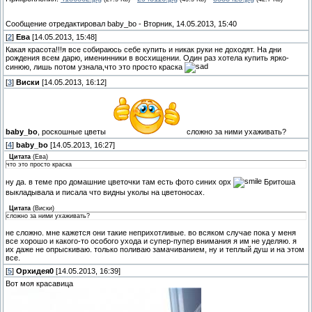
Сообщение отредактировал
baby_bo
-
Вторник, 14.05.2013, 15:40
[
2
]
Ева
[14.05.2013, 15:48]
Какая красота!!!я все собираюсь себе купить и никак руки не доходят. На дни
рождения всем дарю, именинники в восхищении. Один раз хотела купить ярко-
синюю, лишь потом узнала,что это просто краска
[
3
]
Виски
[14.05.2013, 16:12]
baby_bo
, роскошные цветы
сложно за ними ухаживать?
[
4
]
baby_bo
[14.05.2013, 16:27]
Цитата
(
Ева
)
что это просто краска
ну да. в теме про домашние цветочки там есть фото синих орх
Бритоша
выкладывала и писала что видны уколы на цветоносах.
Цитата
(
Виски
)
сложно за ними ухаживать?
не сложно. мне кажется они такие неприхотливые. во всяком случае пока у меня
все хорошо и какого-то особого ухода и супер-пупер внимания я им не уделяю. я
их даже не опрыскиваю. только поливаю замачиванием, ну и теплый душ и на этом
все.
[
5
]
Орхидея0
[14.05.2013, 16:39]
Вот моя красавица