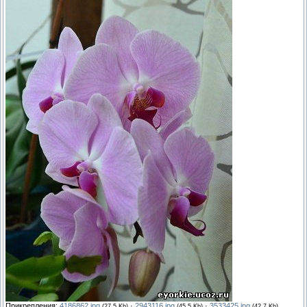
Прикрепления:
4186862.jpg
·
2943116.jpg
·
3533425.jpg
(27.5 Kb)
(45.5 Kb)
(42.7 Kb)