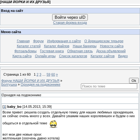
[
НАШИ ЙОРКИ И ИХ ДРУЗЬЯ
]
Вход на сайт
Войти через uID
Старая форма входа
Меню сайта
Главная
Форум
Информация о сайте
О йоркширском терьере
Каталог статей
Каталог файлов
Наши баннеры
Новости сайта
Фотоальбомы
Гостевая книга
Обратная связь
Доска объявлений
Карта сайта
Онлайн игры
Список каталогов
Каталог сайтов
Видео
Страница
1
из
60
1
2
3
…
59
60
»
Форум НАШИ ЙОРКИ И ИХ ДРУЗЬЯ
»
Болтушка
»
Орхидея на подоконнике
Орхидея на подоконнике
[
1
]
baby_bo
[14.05.2013, 15:39]
Всем привет. решила создать отдельную темку для наших любимых орхидеюшек.
их сейчас очень много у всех. Давайте уважим наших королевишен и будем о них
общаться в отдельной теме
вот мои две новые орхи:
желтенькая (ооочень давно хотела)