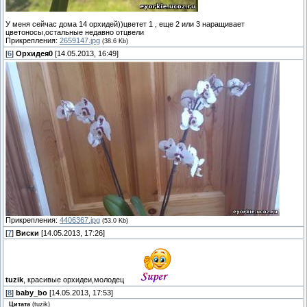
У меня сейчас дома 14 орхидей))цветет 1 , еще 2 или 3 наращивает
цветоносы,остальные недавно отцвели
Прикрепления:
2659147.jpg
(38.6 Kb)
[
6
]
Орхидея0
[14.05.2013, 16:49]
Прикрепления:
4406367.jpg
(53.0 Kb)
[
7
]
Виски
[14.05.2013, 17:26]
tuzik
, красивые орхидеи,молодец
[
8
]
baby_bo
[14.05.2013, 17:53]
Цитата
(
tuzik
)