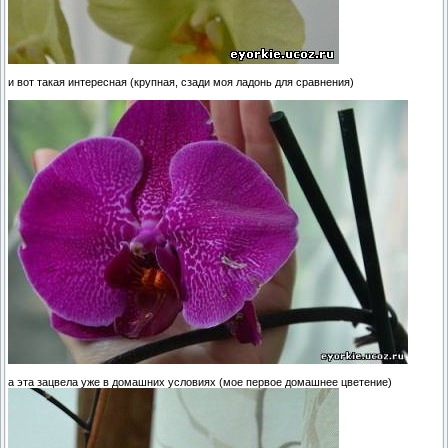
и вот такая интересная (крупная, сзади моя ладонь для сравнения)
а эта зацвела уже в домашних условиях (мое первое домашнее цветение)