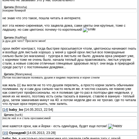
конечно не забываю! это у нас обязательно!!!
Цитата
(
Britosha
)
покорми Кемирой
не знаю что это такое, пошла читать в интернете.
вот эта нежно-сиреневая, что зацвела дома, сами цветы они крупные, тоже с
ладошку. но сам цветонос почему-то коротенький
Цитата
(
КорМар
)
а душ для чего? Просвети меня!
орхи любят контраст, тогда быстрее просыпаются чтоли, цветоносы начинают гнать
и вообще для листьев хорошо. у меня у одной орхи листья все поморщеные
сильно были (из магазина) - тургора в листьях не было. думала орха умирает уже,
с корнями тоже не очень было. начала теплый душ практиковать: листья упруже
стали, а новые совсем отличные глянцевые здоровые лезут. они ведь в природной
среде растут с постоянными дождями...
Цитата
(
Жемчужина
)
Потом посоветовали поливать душем и видимо перелила и корни сгнили
как жаль ((( вы могли не то что душем перелить, а просто корни залить обычными
поливами. ну и сам душ сильно часто нельзя же. я честно сказать не помню уже
как советуют профессионалы. но я поливаю где-то раз в полторы-две недельки. у
меня их не много, поэтому есть силы таскать в ванную. ставлю в ванную - теплый
душ, затем замачиваю минут на 40. и потом недели две их не трогаю. где-то читала
что лучше орхи пересушить, чем залить.
[
14
]
baby_bo
[14.05.2013, 22:54]
Цитата
(
tuzik
)
после неё я и стала орхозависимой
мне кажется орхи, как и йорки - есть один/одна, будет еще потом!
[
15
]
Орхидея0
[14.05.2013, 23:28]
baby_bo
, я настолько орхозависима что зделала себе вчера тату с орхой