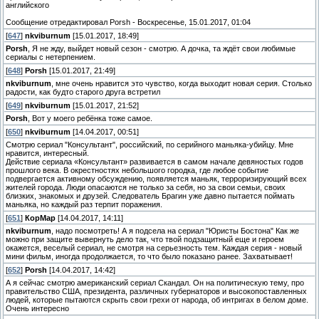
английского
Сообщение отредактировал
Porsh
-
Воскресенье, 15.01.2017, 01:04
[
647
]
nkviburnum
[15.01.2017, 18:49]
Porsh
, Я не жду, выйдет новый сезон - смотрю. А дочка, та ждёт свои любимые
сериалы с нетерпением.
[
648
]
Porsh
[15.01.2017, 21:49]
nkviburnum
, мне очень нравится это чувство, когда выходит новая серия. Столько
радости, как будто старого друга встретил
[
649
]
nkviburnum
[15.01.2017, 21:52]
Porsh
, Вот у моего ребёнка тоже самое.
[
650
]
nkviburnum
[14.04.2017, 00:51]
Смотрю сериал "Консультант", российский, по серийного маньяка-убийцу. Мне
нравится, интересный.
Действие сериала «Консультант» развивается в самом начале девяностых годов
прошлого века. В окрестностях небольшого городка, где любое событие
подвергается активному обсуждению, появляется маньяк, терроризирующий всех
жителей города. Люди опасаются не только за себя, но за свои семьи, своих
близких, знакомых и друзей. Следователь Брагин уже давно пытается поймать
маньяка, но каждый раз терпит поражения.
[
651
]
КорМар
[14.04.2017, 14:11]
nkviburnum
, надо посмотреть! А я подсела на сериал "Юристы Бостона" Как же
можно при защите вывернуть дело так, что твой подзащитный еще и героем
окажется, веселый сериал, не смотря на серьезность тем. Каждая серия - новый
мини фильм, иногда продолжается, то что было показано ранее. Захватывает!
[
652
]
Porsh
[14.04.2017, 14:42]
А я сейчас смотрю американский сериал Скандал. Он на политическую тему, про
правительство США, президента, различных губернаторов и высокопоставленных
людей, которые пытаются скрыть свои грехи от народа, об интригах в белом доме.
Очень интересно