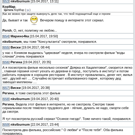
[
653
]
nkviburnum
[15.04.2017, 13:11]
КорМар
,
Цитата
КорМар
(
)
Как же можно при защите вывернуть дело так, что твой подзащитный еще и героем
Да, бывает и так
Вечером поищу в интернете этот сериал.
Porsh
, О, нет, политику не люблю...
[
654
]
Марино4kа
[15.04.2017, 19:50]
nkviburnum
, мы тоже "Консультанта" смотрели, понравился.
[
655
]
Виски
[19.04.2017, 08:44]
у нас с Кэником выдалась "цирковая" неделя, вчера по смотрели фильм "воды
слонам",очень понравился
[
656
]
Регина
[19.04.2017, 20:35]
А я посмотрела фильм несколько сезонов" Доярка из Хацапетовки", сморится легко
, главная героиня хочет уехать из деревни в город , поступить в институт и потом
работать поваром в хорошем ресторане . В институт провалилась, денег нет, жилья
нет , друзей нет .... Случайно встречает избалованного парня , которому дед
завещал миллионы ....
[
657
]
Виски
[19.04.2017, 20:38]
Регина
, я тоже смотрела этот фильм
[
658
]
nkviburnum
[19.04.2017, 20:40]
Регина
, Видела этот фильм в интернете, но не смотрела. Смотрю такие
сериальчики после тяжёлого трудового дня - лёгкие, думать не надо, сморти себе
да смотри.
Я тут посмотрела русский сериал "Осиное гнездо". Тоже ничего такой, понравился.
[
659
]
nkviburnum
[22.04.2017, 23:44]
Посмотрела два фильма, российские." О любви" и "После тебя". Оба фильма
понравились.