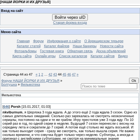
[
НАШИ ЙОРКИ И ИХ ДРУЗЬЯ
]
Вход на сайт
Войти через uID
Старая форма входа
Меню сайта
Главная
Форум
Информация о сайте
О йоркширском терьере
Каталог статей
Каталог файлов
Наши баннеры
Новости сайта
Фотоальбомы
Гостевая книга
Обратная связь
Доска объявлений
Карта сайта
Онлайн игры
Список каталогов
Каталог сайтов
Видео
Страница
44
из
47
«
1
2
…
42
43
44
45
46
47
»
Форум НАШИ ЙОРКИ И ИХ ДРУЗЬЯ
»
Болтушка
»
Фильмотека
Фильмотека
[
646
]
Porsh
[15.01.2017, 01:03]
nkviburnum
, я Шерлока 3 года ждала. А до этого ещё 2 года ждала 3 сезон. Одно из
самых длительных ожиданий. Сколько раз зарекалась не смотреть неоконченные
сериалы, постоянно на одни и те же грабли. Игру престолов уже 3 года жду. По 10
серий раз в год, по одной серии в неделю. Будущий 7 сезон перенесли с весны на
середину лета и сократили до 7 серий. А потом ещё столько же ждать восьмой. И
как только выходит серия - сразу же смотреть, как только вышла серия. Не важно
сколько времени, и что озвучка будет только через неделю. Субтитры, а иногда и
оригинал с английскими субтитрами, не смотря на минимальные знания