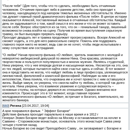
"После тебя" Для того, чтобы что-то сделать, необходимо быть отчаянным
человеком. Отчаяние приходит либо в раннем детстве, либо оно приходит к
человеку, находящемуся под напором тяжелых жизненных обстоятельств. Именно
так думает главный герой драматического фильма «После тебя». В центре истории
оказывается Алексей, поставленный жизнью в отчаянные обстоятельства. Каждый
день он задумывается о том, какой смысл в его жизни и что он может оставить
после себя. Вопрос обостряется из-за того, что он – гениальный танцор, лишенный
возможности снова взойти на сцену. Получив во время выступления серьезную
травму, он был вынужден прервать карьеру.
Проходит двадцать лет и травма продолжает прогрессировать. Вскоре Алексей не
сможет ходить, а это для него равносильно смерти. Помочь или поддержать
главного героя никто не может, ведь сам он не хочет, чтобы люди испытывали к
нему сочувствие или сострадание.
"О любви" Начав просмотр фильма «О любви», зритель знакомится с молодой и
невероятно амбициозной девушкой по имени Нина. Она красива, увлекается
творчеством и пользуется популярностью и многих мужчин. Являясь студенткой,
Нина уверена, что у нее впереди долгая и насыщенная жизнь. Несмотря на это, она
из тех людей, которые пытаются найти свое счастье здесь и сейчас. В тот момент
она и представить не могла, что найдет любовь в лице профессора, увлекающегося
лингвистикой, филологией и азиатской философией. Наблюдая за ним и его
интеллектом, Нина поняла, что очарована им и хочет провести с ним оставшуюся
жизнь. Выйдя замуж, он уверена, что смогла найти ту любовь, о которой так долго
мечтала. Нина уверена, что взаимное уважение и супружеская верность –
основные столпы, на которых держатся их отношения. Однако внезапно все
изменяется. Происходит это в тот момент, когда главная героиня
мелодраматического фильма «О любви», встречает в богатого, влиятельного, но
женатого банкира.
[
660
]
Регина
[23.04.2017, 19:04]
А мне понравился фильм. " Эффект Богарне"
Действие фильма проходит паралельно в наше время и в 1812 г
Генерал Энжен Богарне ведет войско на Москву и останавливается на ночлег в
Саввино - Сторожевском монастыре, основатель этого монастыря Савва умер
четыре столетия назад.
Ночью Богарне во сне видит Преподобного Савву , он заговаривает с Богарне и