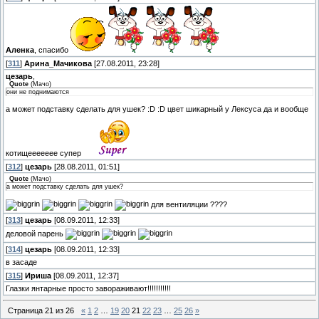
Аленка
, спасибо
[
311
]
Арина_Мачикова
[27.08.2011, 23:28]
цезарь
,
Quote
(
Мачо
)
они не поднимаются
а может подставку сделать для ушек? :D :D цвет шикарный у Лексуса да и вообще
котищеееееее супер
[
312
]
цезарь
[28.08.2011, 01:51]
Quote
(
Мачо
)
а может подставку сделать для ушек?
для вентиляции ????
[
313
]
цезарь
[08.09.2011, 12:33]
деловой парень
[
314
]
цезарь
[08.09.2011, 12:33]
в засаде
[
315
]
Ириша
[08.09.2011, 12:37]
Глазки янтарные просто завораживают!!!!!!!!!!!
Страница
21
из
26
«
1
2
…
19
20
21
22
23
…
25
26
»