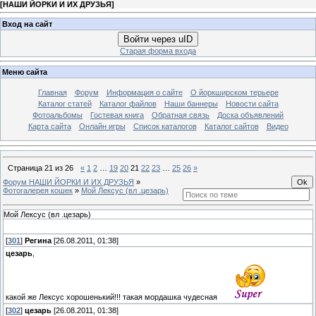
[
НАШИ ЙОРКИ И ИХ ДРУЗЬЯ
]
Вход на сайт
Войти через uID
Старая форма входа
Меню сайта
Главная
Форум
Информация о сайте
О йоркширском терьере
Каталог статей
Каталог файлов
Наши баннеры
Новости сайта
Фотоальбомы
Гостевая книга
Обратная связь
Доска объявлений
Карта сайта
Онлайн игры
Список каталогов
Каталог сайтов
Видео
Страница
21
из
26
«
1
2
…
19
20
21
22
23
…
25
26
»
Форум НАШИ ЙОРКИ И ИХ ДРУЗЬЯ
»
Фотогалерея кошек
»
Мой Лексус (вл .цезарь)
Мой Лексус (вл .цезарь)
[
301
]
Регина
[26.08.2011, 01:38]
цезарь
,
какой же Лексус хорошенький!!! такая мордашка чудесная
[
302
]
цезарь
[26.08.2011, 01:38]