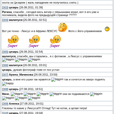
охота за Цезарем ( жаль нападение не получилось снять )
[
303
]
цезарь
[26.08.2011, 01:39]
Регина
, спасибо , сегодня весь вечер с пёрышками играл, вот я его уже и
поснимала, видела фото на предыдущёй странице ?????
[
304
]
малипуся
[26.08.2011, 02:51]
Вот уж точно - Лексус и в Африке ЛЕКСУС
Фото с його-упражнением
[
305
]
цезарь
[26.08.2011, 02:54]
малипуся
, спасибо, мы старались , я с фотиком , а Лексус с упражнениями
[
306
]
малипуся
[26.08.2011, 03:01]
цезарь
, думаю фотограф тоже от поз устал
[
307
]
Арина_Мачикова
[26.08.2011, 23:50]
цезарь
, а мне его ушки так нравятся
так и хочется их вверх поднять
[
308
]
цезарь
[27.08.2011, 18:51]
Мачо
,
они не поднимаются
[
309
]
Аленка
[27.08.2011, 19:01]
Глазены то какие у Лексуса!!!! Отпад! Тут не котик, а целая тигра!
[
310
]
цезарь
[27.08.2011, 19:04]