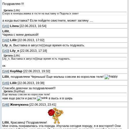
Поздравляю !!!
Цитата
(
Lillit
)
Скоро в юниоры,мамка в гости на выставку в Подольск зовет
а когда выставка? Если пойдете свистните, может загляну ....
[
141
]
Litera
[22.06.2013, 16:54]
Lillit
,
Чарика с мини днюшкой!
[
142
]
Lillit
[22.06.2013, 17:02]
Lily_n
, Выставка в августе)))еще время есть подумать.
[
143
]
Lily_n
[22.06.2013, 17:18]
Цитата
(
Lillit
)
Lily_n, Выставка в августе)))еще время есть подумать.
ок
[
144
]
КорМар
[22.06.2013, 19:32]
Lillit
, поздравляем Черныша! Еще малыш совсем во взрослом теле!
[
145
]
Lillit
[22.06.2013, 19:38]
Спасибо девочки за поздравления!!!
Цитата
(
КорМар
)
Еще малыш совсем во взрослом теле!
нам еще расти и расти
в высь и в ширь
[
146
]
Жемчужина
[22.06.2013, 23:41]
Lillit
, Красавец! Поздравляем!
Мне очень понравилась эта порода. Изучала сегодня породу, я в восторге!! Они