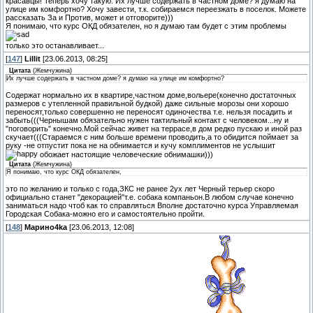
красавцы! Теперь хочу такую. Их лучше содержать в частном доме? я думаю на
улице им комфортно? Хочу завести, т.к. собираемся переезжать в поселок. Можете
рассказать За и Против, может и отговорите)))
Я понимаю, что курс ОКД обязателен, но я думаю там будет с этим проблемы
только это останавливает...
[
147
]
Lillit
[23.06.2013, 08:25]
Цитата
(
Жемчужина
)
Их лучше содержать в частном доме? я думаю на улице им комфортно?
Содержат нормально их в квартире,частном доме,вольере(конечно достаточных
размеров с утепленной правильной будкой) даже сильные морозы они хорошо
переносят,только совершенно не переносят одиночества т.е. нельзя посадить и
забыть(((Чернышам обязательно нужен тактильный контакт с человеком...ну и
"поговорить" конечно.Мой сейчас живет на террасе,в дом редко пускаю и иной раз
скучает(((Стараемся с ним больше времени проводить,а то обидится поймает за
руку -не отпустит пока не на обнимается и кучу комплиментов не услышит
обожает настоящие человеческие обнимашки)))
Цитата
(
Жемчужина
)
Я понимаю, что курс ОКД обязателен,
это по желанию и только с года,ЗКС не ранее 2ух лет Черный терьер скоро
официально станет "декорацией"т.е. собака компаньон.В любом случае конечно
заниматься надо чтоб как то справляться Вполне достаточно курса Управляемая
Городская Собака-можно его и самостоятельно пройти.
[
148
]
Марино4kа
[23.06.2013, 12:08]