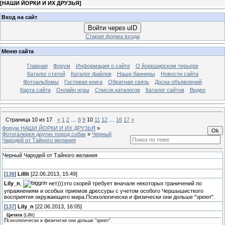
[
НАШИ ЙОРКИ И ИХ ДРУЗЬЯ
]
Вход на сайт
Войти через uID
Старая форма входа
Меню сайта
Главная
Форум
Информация о сайте
О йоркширском терьере
Каталог статей
Каталог файлов
Наши баннеры
Новости сайта
Фотоальбомы
Гостевая книга
Обратная связь
Доска объявлений
Карта сайта
Онлайн игры
Список каталогов
Каталог сайтов
Видео
Страница
10
из
17
«
1
2
…
8
9
10
11
12
…
16
17
»
Форум НАШИ ЙОРКИ И ИХ ДРУЗЬЯ
»
Фотогалерея других пород собак
»
Черный
Чародей от Тайного желания
Черный Чародей от Тайного желания
[
136
]
Lillit
[22.06.2013, 15:49]
Lily_n
,
нет)))это скорей требует вначале некоторых граничений по
упражнениям и особых приемов дрессуры с учетом особого Чершышисткого
восприятия окружающего мира.Психологически и физически они дольше "зреют".
[
137
]
Lily_n
[22.06.2013, 16:05]
Цитата
(
Lillit
)
Психологически и физически они дольше "зреют".