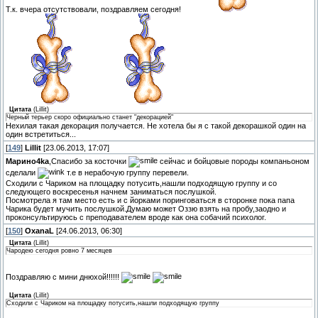
Т.к. вчера отсутствовали, поздравляем сегодня!
Цитата
(
Lillit
)
Черный терьер скоро официально станет "декорацией"
Нехилая такая декорация получается. Не хотела бы я с такой декорашкой один на
один встретиться...
[
149
]
Lillit
[23.06.2013, 17:07]
Марино4kа
,Спасибо за косточки
сейчас и бойцовые породы компаньоном
сделали
т.е в нерабочую группу перевели.
Сходили с Чариком на площадку потусить,нашли подходящую группу и со
следующего воскресенья начнем заниматься послушкой.
Посмотрела я там место есть и с йорками поринговаться в сторонке пока папа
Чарика будет мучить послушкой.Думаю может Оззю взять на пробу,заодно и
проконсультируюсь с преподавателем вроде как она собачий психолог.
[
150
]
OxanaL
[24.06.2013, 06:30]
Цитата
(
Lillit
)
Чародею сегодня ровно 7 месяцев
Поздравляю с мини днюхой!!!!!!
Цитата
(
Lillit
)
Сходили с Чариком на площадку потусить,нашли подходящую группу