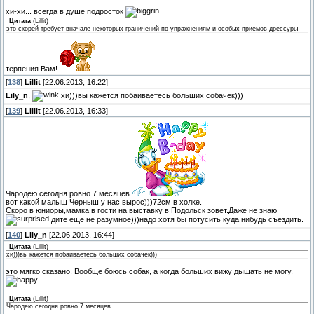
хи-хи... всегда в душе подросток
Цитата
(
Lillit
)
это скорей требует вначале некоторых граничений по упражнениям и особых приемов дрессуры
терпения Вам!
[
138
]
Lillit
[22.06.2013, 16:22]
Lily_n
,
хи)))вы кажется побаиваетесь больших собачек)))
[
139
]
Lillit
[22.06.2013, 16:33]
Чародею сегодня ровно 7 месяцев
вот какой малыш Черныш у нас вырос)))72см в холке.
Скоро в юниоры,мамка в гости на выставку в Подольск зовет.Даже не знаю
дите еще не разумное)))надо хотя бы потусить куда нибудь съездить.
[
140
]
Lily_n
[22.06.2013, 16:44]
Цитата
(
Lillit
)
хи)))вы кажется побаиваетесь больших собачек)))
это мягко сказано. Вообще боюсь собак, а когда больших вижу дышать не могу.
Цитата
(
Lillit
)
Чародею сегодня ровно 7 месяцев