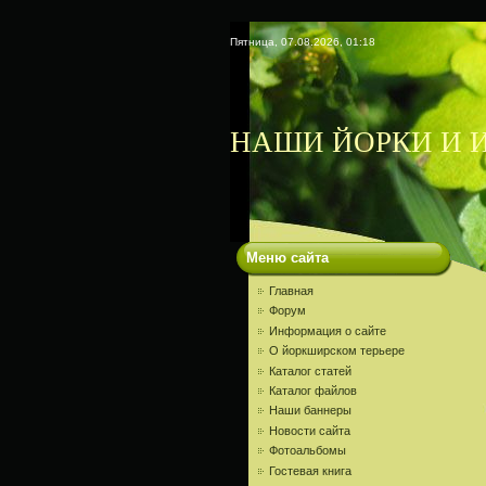
Пятница, 07.08.2026, 01:18
НАШИ ЙОРКИ И И
Меню сайта
Главная
Форум
Информация о сайте
О йоркширском терьере
Каталог статей
Каталог файлов
Наши баннеры
Новости сайта
Фотоальбомы
Гостевая книга