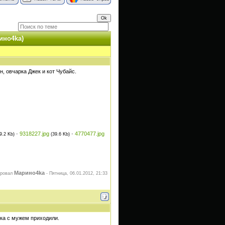
ино4kа)
, овчарка Джек и кот Чубайс.
·
9318227.jpg
·
4770477.jpg
9.2 Kb)
(39.6 Kb)
Марино4kа
ировал
-
Пятница, 06.01.2012, 21:33
чка с мужем приходили.