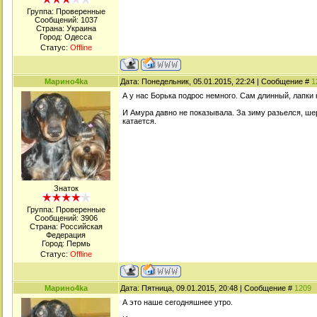
Группа: Проверенные
Сообщений:
1037
Страна: Украина
Город: Одесса
Статус:
Offline
Марино4kа
Дата: Понедельник, 05.01.2015, 22:24 | Сообщение #
1
А у нас Борька подрос немного. Сам длинный, лапки к
И Амура давно не показывала. За зиму разьелся, шерс
катается.
Знаток
Группа: Проверенные
Сообщений:
3906
Страна: Российская
Федерация
Город: Пермь
Статус:
Offline
Марино4kа
Дата: Пятница, 09.01.2015, 20:48 | Сообщение #
1209
А это наше сегодняшнее утро.