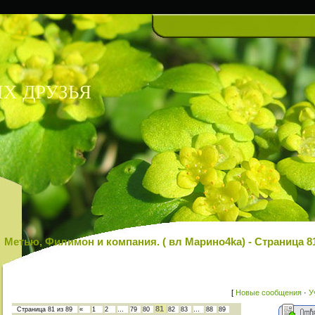
Х ДРУЗЬЯ
Метью, Филимон и компания. ( вл Марино4kа) - Страница
[
Новые сообщения
·
У
81
Страница
81
из
89
«
1
2
…
79
80
82
83
…
88
89