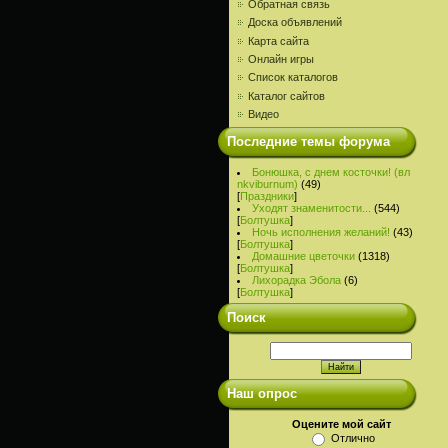
Обратная связь
Доска объявлений
Карта сайта
Онлайн игры
Список каталогов
Каталог сайтов
Видео
Последние темы форума
Бонюшка, с днем косточки! (вл
nkviburnum)
(49)
[
Праздники
]
Уходят знаменитости...
(544)
[
Болтушка
]
Ночь исполнения желаний!
(43)
[
Болтушка
]
Домашние цветочки
(1318)
[
Болтушка
]
Лихорадка Эбола
(6)
[
Болтушка
]
Поиск
Наш опрос
Оцените мой сайт
Отлично