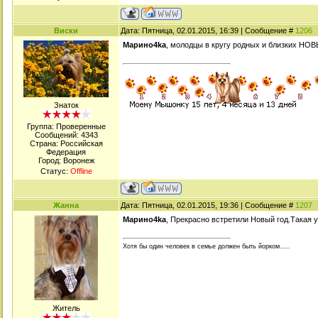
Виски
Дата: Пятница, 02.01.2015, 16:39 | Сообщение #
1206
Марино4kа
, молодцы в кругу родных и близких НО
Знаток
Группа: Проверенные
Сообщений:
4343
Страна: Российская
Федерация
Город: Воронеж
Статус:
Offline
Жанна
Дата: Пятница, 02.01.2015, 19:36 | Сообщение #
1207
Марино4kа
, Прекрасно встретили Новый год.Такая у
Хотя бы один человек в семье должен быть йорком.....
Житель