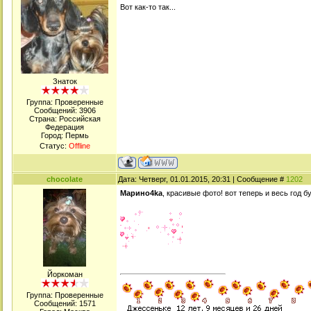
Вот как-то так...
Знаток
Группа: Проверенные
Сообщений:
3906
Страна: Российская
Федерация
Город: Пермь
Статус:
Offline
chocolate
Дата: Четверг, 01.01.2015, 20:31 | Сообщение #
1202
Марино4kа
, красивые фото! вот теперь и весь год б
Йоркоман
Группа: Проверенные
Сообщений:
1571