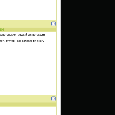
208
оротенькие - этакий свинотакс.)))
ть густая - как колобок по снегу