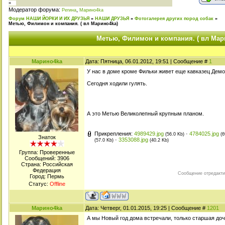
»
Модератор форума:
,
Регина
Марино4kа
Форум НАШИ ЙОРКИ И ИХ ДРУЗЬЯ
»
НАШИ ДРУЗЬЯ
»
Фотогалерея других пород собак
»
Метью, Филимон и компания. ( вл Марино4kа)
Метью, Филимон и компания. ( вл Мар
Марино4kа
Дата: Пятница, 06.01.2012, 19:51 | Сообщение #
1
У нас в доме кроме Фильки живет еще кавказец Демон
Сегодня ходили гулять.
А это Метью Великолепный крупным планом.
Прикрепления:
4989429.jpg
·
4784025.jpg
(56.0 Kb)
(6
Знаток
·
3353088.jpg
(57.0 Kb)
(40.2 Kb)
Группа: Проверенные
Сообщений:
3906
Страна: Российская
Федерация
Сообщение отредакт
Город: Пермь
Статус:
Offline
Марино4kа
Дата: Четверг, 01.01.2015, 19:25 | Сообщение #
1201
А мы Новый год дома встречали, только старшая до