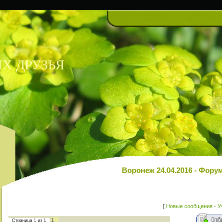
Х ДРУЗЬЯ
Воронеж 24.04.2016 - Фо
[
Новые сообщения
·
У
1
Страница
1
из
1