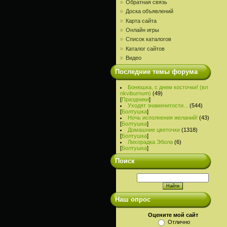
Обратная связь
Доска объявлений
Карта сайта
Онлайн игры
Список каталогов
Каталог сайтов
Видео
Последние темы форума
Бонюшка, с днем косточки! (вл
nkviburnum)
(49)
[
Праздники
]
Уходят знаменитости...
(544)
[
Болтушка
]
Ночь исполнения желаний!
(43)
[
Болтушка
]
Домашние цветочки
(1318)
[
Болтушка
]
Лихорадка Эбола
(6)
[
Болтушка
]
Поиск
Наш опрос
Оцените мой сайт
Отлично