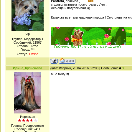
Panttera
, спасибо ,
с удовольствием посмотрела с Лео .
Лео еще и подгавкивал )))
Какая же все таки красивая порода ! Смотришь на н
Viр
Группа: Модераторы
Сообщений:
21567
Страна: Литва
Город: ***
Статус:
Offline
Ирина_Кузнецова
Дата: Вторник, 26.04.2016, 22:08 | Сообщение #
3
а не вижу я(
Йоркоман
Группа: Проверенные
Сообщений:
2411