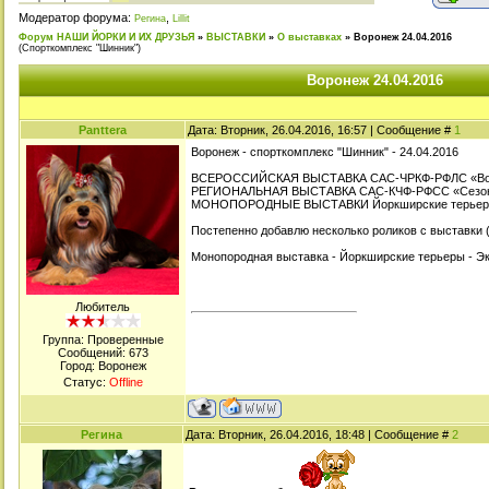
Модератор форума:
,
Регина
Lillit
Форум НАШИ ЙОРКИ И ИХ ДРУЗЬЯ
»
ВЫСТАВКИ
»
О выставках
»
Воронеж 24.04.2016
(Спорткомплекс "Шинник")
Воронеж 24.04.2016
Panttera
Дата: Вторник, 26.04.2016, 16:57 | Сообщение #
1
Воронеж - спорткомплекс "Шинник" - 24.04.2016
ВСЕРОССИЙСКАЯ ВЫСТАВКА САС-ЧРКФ-РФЛС «Вор
РЕГИОНАЛЬНАЯ ВЫСТАВКА САС-КЧФ-РФСС «Сезо
МОНОПОРОДНЫЕ ВЫСТАВКИ Йоркширские терьеры,
Постепенно добавлю несколько роликов с выставки (
Монопородная выставка - Йоркширские терьеры - Э
Любитель
Группа: Проверенные
Сообщений:
673
Город: Воронеж
Статус:
Offline
Регина
Дата: Вторник, 26.04.2016, 18:48 | Сообщение #
2