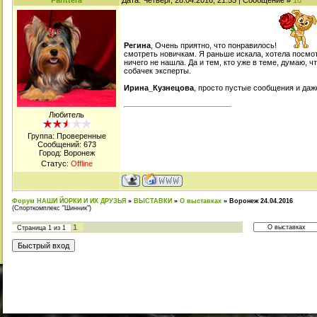
Panttera
Дата: Четверг, 28.04.2016, 21:55 | Сообщение #
10
Регина
, Очень приятно, что понравилось!
смотреть новичкам. Я раньше искала, хотела посмот
ничего не нашла. Да и тем, кто уже в теме, думаю, ч
собачек эксперты.
Ирина_Кузнецова
, просто пустые сообщения и даж
Любитель
Группа: Проверенные
Сообщений:
673
Город: Воронеж
Статус:
Offline
Форум НАШИ ЙОРКИ И ИХ ДРУЗЬЯ
»
ВЫСТАВКИ
»
О выставках
»
Воронеж 24.04.2016
(Спорткомплекс "Шинник")
1
Страница
1
из
1