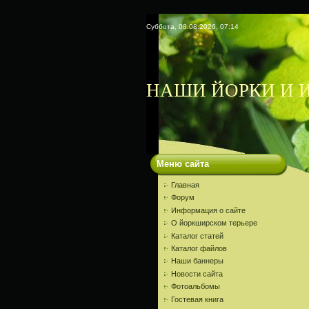
Суббота, 08.08.2026, 07:14
НАШИ ЙОРКИ И И
Меню сайта
Главная
Форум
Информация о сайте
О йоркширском терьере
Каталог статей
Каталог файлов
Наши баннеры
Новости сайта
Фотоальбомы
Гостевая книга