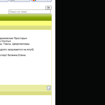
онежские Просторы»
н Охоты»
 Таксы, Цвергпинчеры
долго загружаются на ютуб)
ксперт Белкина Елена