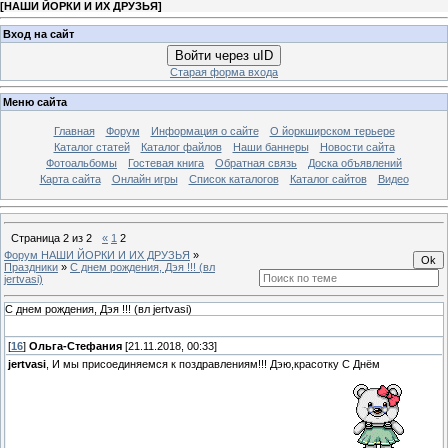
[
НАШИ ЙОРКИ И ИХ ДРУЗЬЯ
]
Вход на сайт
Войти через uID
Старая форма входа
Меню сайта
Главная
Форум
Информация о сайте
О йоркширском терьере
Каталог статей
Каталог файлов
Наши баннеры
Новости сайта
Фотоальбомы
Гостевая книга
Обратная связь
Доска объявлений
Карта сайта
Онлайн игры
Список каталогов
Каталог сайтов
Видео
Страница
2
из
2
«
1
2
Форум НАШИ ЙОРКИ И ИХ ДРУЗЬЯ
»
Праздники
»
С днем рождения, Дэя !!! (вл
jertvasi)
С днем рождения, Дэя !!! (вл jertvasi)
[
16
]
Ольга-Стефания
[21.11.2018, 00:33]
jertvasi
, И мы присоединяемся к поздравлениям!!! Дэю,красотку С Днём