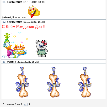
[
21
]
nkviburnum
[04.12.2019, 18:48]
jertvasi
, Красоточка
[
22
]
nkviburnum
[21.11.2021, 16:37]
С Днём Рождения Дэя !!!
[
23
]
Регина
[22.11.2021, 18:20]
Страница
2
из
2
«
1
2