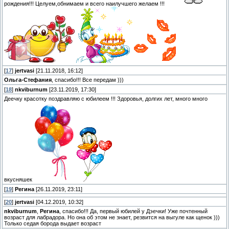
рождения!!! Целуем,обнимаем и всего наилучшего желаем !!!
[
17
]
jertvasi
[21.11.2018, 16:12]
Ольга-Стефания
, спасибо!!! Все передам )))
[
18
]
nkviburnum
[23.11.2019, 17:30]
Деечку красотку поздравляю с юбилеем !!! Здоровья, долгих лет, много много
вкусняшек
[
19
]
Регина
[26.11.2019, 23:11]
[
20
]
jertvasi
[04.12.2019, 10:32]
nkviburnum
,
Регина
, спасибо!!! Да, первый юбилей у Дэечки! Уже почтенный
возраст для лабрадора. Но она об этом не знает, резвится на выгуле как щенок )))
Только седая борода выдает возраст