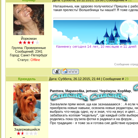
КорМар
Дата: Суббота, 26.12.2015, 19:06 | Сообщение #
22
Наташенька, как здорово получилось! Пришла с работ
такая прелесть! Волшебница ты наша!!! Я тоже сдела
Йоркоман
Группа: Проверенные
Сообщений:
2341
Город: Санкт-Петербург
Статус:
Offline
Сообщение отред
Крюндель
Дата: Суббота, 26.12.2015, 21:44 | Сообщение #
23
Panttera
,
Марино4kа
,
jertvasi
,
Черёмуха
,
КорМар
,
Захвалили прям меня..ща как зазнаааааюся : . А если 
приобрела новые навыки, освоила новые редакторы, ни
выбрать что-ниудь одно, ну и зная, что на вкус и цвет.
забабахать коллаж-"недельку", где каждый себе выберет
родились пока грузила фотки в радикал и на форум...
Про традицию - я тоже за и готова сие действие курир
Задержавшийся