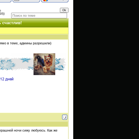
с
16))
 счастлив!
прямо в теме, админы разрешили)
черашней ночи сижу любуюсь. Как же