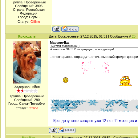
Группа: Проверенные
Сообщений:
3906
Страна: Российская
Федерация
Город: Пермь
Статус:
Offline
Крюндель
Дата: Воскресенье, 27.12.2015, 01:31 | Сообщение #
25
Марино4kа
,
Цитата
Марино4kа
(
)
А мы-то как ЗА!!!! И за традицию, и за куратора!
..я постараюсь оправдать столь высокий кредит довер
Задержавшийся
Группа: Проверенные
Сообщений:
290
Город: Санкт-Петербург
Статус:
Offline
КорМар
Дата: Воскресенье, 27.12.2015, 08:51 | Сообщение #
2