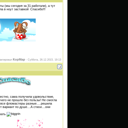
ы (мы сегодня за 31 работали), а тут
ла в ноут заставкой
Спасибо!!!
КорМар
актировал
-
Суббота, 26.12.2015, 19:13
честно, сама получила удовольствие,
чего не прошло без пользы! Не смогла
...все фломастеры разные.....решила
 вариант по душе....А стихи....они
овать