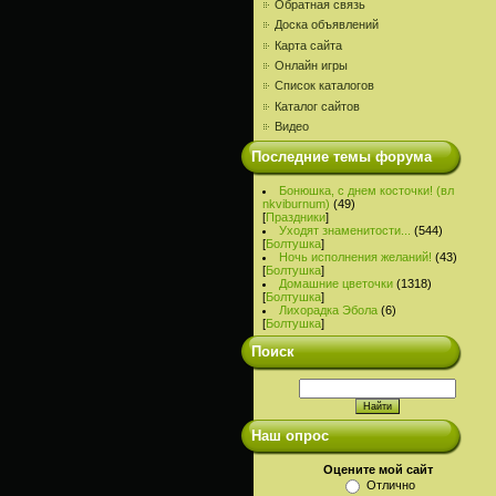
Обратная связь
Доска объявлений
Карта сайта
Онлайн игры
Список каталогов
Каталог сайтов
Видео
Последние темы форума
Бонюшка, с днем косточки! (вл
nkviburnum)
(49)
[
Праздники
]
Уходят знаменитости...
(544)
[
Болтушка
]
Ночь исполнения желаний!
(43)
[
Болтушка
]
Домашние цветочки
(1318)
[
Болтушка
]
Лихорадка Эбола
(6)
[
Болтушка
]
Поиск
Наш опрос
Оцените мой сайт
Отлично