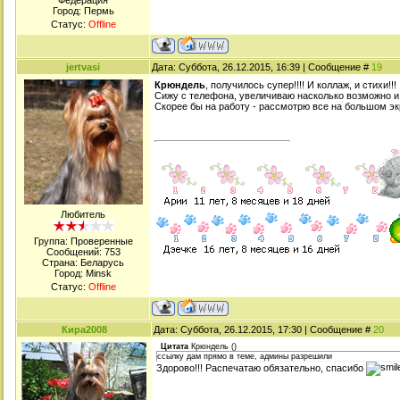
Федерация
Город: Пермь
Статус:
Offline
jertvasi
Дата: Суббота, 26.12.2015, 16:39 | Сообщение #
19
Крюндель
, получилось супер!!!! И коллаж, и стихи!!!
Сижу с телефона, увеличиваю насколько возможно и
Скорее бы на работу - рассмотрю все на большом экр
Любитель
Группа: Проверенные
Сообщений:
753
Страна: Беларусь
Город: Minsk
Статус:
Offline
Кира2008
Дата: Суббота, 26.12.2015, 17:30 | Сообщение #
20
Цитата
Крюндель
(
)
ссылку дам прямо в теме, админы разрешили
Здорово!!! Распечатаю обязательно, спасибо