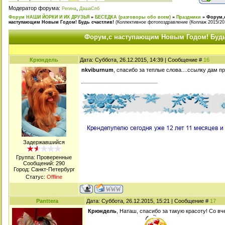
Модератор форума:
,
Регина
ДашаСпб
Форум НАШИ ЙОРКИ И ИХ ДРУЗЬЯ
»
БЕСЕДКА (разговоры обо всем)
»
Праздники
»
Форум,
наступающим Новым Годом! Будь счастлив!
(Коллективное фотопоздравление (Коллаж 2015/20
Форум,с наступающим Новым Годом! Будь
Крюндель
Дата: Суббота, 26.12.2015, 14:39 | Сообщение #
16
nkviburnum
, спасибо за теплые слова....ссылку дам 
Задержавшийся
Группа: Проверенные
Сообщений:
290
Город: Санкт-Петербург
Статус:
Offline
Panttera
Дата: Суббота, 26.12.2015, 15:21 | Сообщение #
17
Крюндель
, Наташ, спасибо за такую красоту! Со в