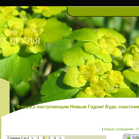
Х ДРУЗЬЯ
Форум,с наступающим Новым Годом! Будь счастлив!
[
Новые сообщения
·
У
2
Страница
2
из
4
«
1
3
4
»