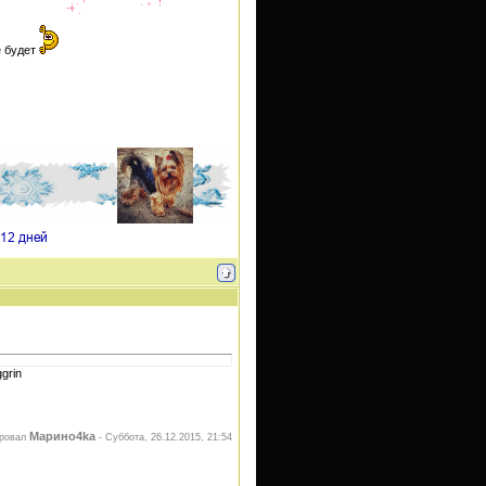
е будет
Марино4kа
ировал
-
Суббота, 26.12.2015, 21:54