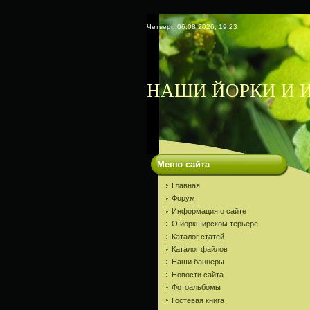
Четверг, 06.08.2026, 19:23
НАШИ ЙОРКИ И И
Меню сайта
Главная
Форум
Информация о сайте
О йоркширском терьере
Каталог статей
Каталог файлов
Наши баннеры
Новости сайта
Фотоальбомы
Гостевая книга