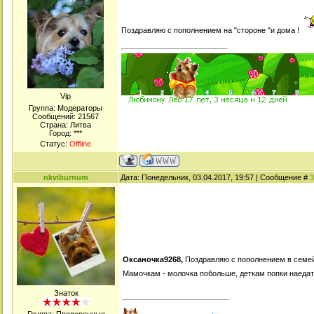
Поздравляю с пополнением на "стороне "и дома !
Viр
Группа: Модераторы
Сообщений:
21567
Страна: Литва
Город: ***
Статус:
Offline
nkviburnum
Дата: Понедельник, 03.04.2017, 19:57 | Сообщение #
3
Оксаночка9268,
Поздравляю с пополнением в семе
Мамочкам - молочка побольше, деткам попки наеда
Знаток