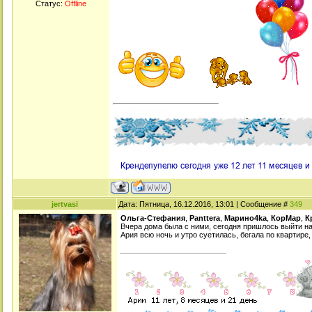
Статус:
Offline
jertvasi
Дата: Пятница, 16.12.2016, 13:01 | Сообщение #
349
Ольга-Стефания
,
Panttera
,
Марино4kа
,
КорМар
,
К
Вчера дома была с ними, сегодня пришлось выйти на 
Ария всю ночь и утро суетилась, бегала по квартире, 