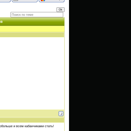
ов
обольше и всем кабанчиками стать!