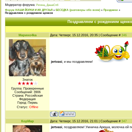
Модератор форума:
,
Регина
ДашаСпб
Форум НАШИ ЙОРКИ И ИХ ДРУЗЬЯ
»
БЕСЕДКА (разговоры обо всем)
»
Праздники
»
Поздравляем с рождением щенков
Поздравляем с рождением щенк
Марино4kа
Дата: Четверг, 15.12.2016, 20:35 | Сообщение #
346
jertvasi
, и мы поздравляем!
Знаток
Группа: Проверенные
Сообщений:
3906
Страна: Российская
Федерация
Город: Пермь
Статус:
Offline
КорМар
Дата: Четверг, 15.12.2016, 21:01 | Сообщение #
347
jertvasi
, поздравляем! Умничка Арюша, молочка ей п