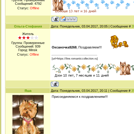
Группа: Проверенные
Сообщений:
4792
Статус:
Offline
Ольга-Стефания
Дата: Понедельник, 03.04.2017, 20:05 | Сообщение #
3
Житель
Группа: Проверенные
Сообщений:
939
Оксаночка9268
, Поздравляем!!!
Город: Minsk
Статус:
Offline
[url=https://line.romanticcollection.ru]
Яша
Дата: Понедельник, 03.04.2017, 20:11 | Сообщение #
3
Присоединяемся к поздравлениям!!!