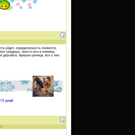
уета уйдет, определенность появится,
 вот увидишь, просто все в новинку,
не дергайся, Аришка-умница, все у нее
51