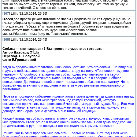
Lillit
, пробовалая мешать на блендере мясо с кашами и мясо с овощами, тогда
только понюхает и отходит от тарелки. Из каш, может покушать только гречку и
только с печёнкой. С мясом он её не ест.
[
307
]
Lillit
[22.10.2014, 23:38]
Олеся
,все просто-режим питания по часам.Предложили-не ест-сразу у щенка на
глазах убираем до следующего кормления.Денек другой голодная походит,поймет
что еда может "убежать" и перестанет выбирать.Проблема всех привередливых
собак отсутствие пищевой конкуренции и постоянно полная
миска.Убирая(отнимая)еду вы "включаете" инстинкты.
[
308
]
Lillit
[22.10.2014, 23:43]
Собака — «не пищевик»? Вы просто не умеете ее готовить!
Автор Джерард О’Ши
Перевод. С. Валуевой
Фото Е.Гришаковой
Когда очередной клиент заговорщицки сообщает мне, что его собака – не пищевик,
я душу в себе желание немедленно написать оду на тему: «Терпение и труд все
перетрут». Способность владельцев собак подчистую уничтожить в своих
питомцах основной инстинкт выживания приводит меня в совершеннейшее
восхищение. Да, иногда плохой аппетит передается собаке по наследству. Но по
большей части вялый или пассивный аппетит – это результат неправильного
воспитания.
Первая и последняя собака-непищевик жила в моем доме лет двадцать пять назад.
Как и многие из вас, моя жена тряслась над каждой крошечкой, которую
соглашался проглотить наш роскошный черный стандартный пудель Лорд. Все мои
попытки убедить жену в том, что голод – не тетка, натыкались на глухую стену
доводов, что Лорда нужно держать в выставочной кондиции.
Каждый владелец собаки с вялым аппетитом знаком с трудностями, с которыми
мне пришлось столкнуться в показе нашей новой звезды. Если дома Лорд кое-как
ел деликатесы с рук, то в поездках его приходилось кормить насильно.
Решить часть этих проблем мне помогли… бальные танцы. В те годы моя жена
была одной из лучших профессиональных танцовщиц мира. Она часто уезжала на