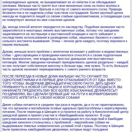
новорожденных щенков, не выкармливают их из пипетки и не обкладывают
грелками. Малыши часто тратят все свои жизненные силы на поиск молока и
методично отталкивают братьев и сестер от самого молочного соска. Природа
безжалостна и не наделила собак чувством сострадания. Более крупный щенок
никогда не поделится пищей со своим слабым однопометником, а голодающая сука
не пожертвует жизнью во имя спасения щенков.
Да, иногда плохой аппетит передается по наследству. Подобная аномалия часто
закрепляется в некоторых линиях выставочных собак, потому что заводчики
зацикливаются на экстерьере и выставочной кондиции и часто забывают о
последствиях использования в разведении собак, лишенных базового и самого
сильного инстинкта выживания. Этика – личное дело каждого, поэтому вернемся к
нашим малышам.
Думаю, меньше всего проблем с аппетитом возникает у рабочих и ведомственных
собак – дрессировщики и проводники-кинологи относятся к своим подопечным
более прагматично, чем владельцы простых домашних или выставочных
питомцев. Многие заводчики начинают прикармливать щенков раздельно – каждый
из них получает собственную мисочку и больше еды, чем нужно. То есть большую
часть щенков начинают перекармливать с самого раннего возраста.
ПОСЛЕ ПЕРЕЕЗДА В НОВЫЕ ДОМА МАЛЫШИ ЧАСТО СКУЧАЮТ ПО
ОДНОПОМЕТНИКАМ И В ПЕРВЫЕ ДНИ ОТКАЗЫВАЮТСЯ ОТ ЕДЫ. ВМЕСТО
ТОГО ЧТОБЫ, ВЫДЕРЖАВ ДВЕНАДЦАТИЧАСОВУЮ ПАУЗУ, ДАТЬ ЩЕНКУ
ПРИВЫКНУТЬ К НОВОЙ СИТУАЦИИ И ХОРОШЕНЬКО ПРОГОЛОДАТЬСЯ, ВЫ
НАЧИНАЕТЕ ПРЕДЛАГАТЬ ЕМУ ВСЕ БОЛЕЕ ИЗЫСКАННЫЕ ДЕЛИКАТЕСЫ?
ПОЗДРАВЛЯЮ, ВЫ СДЕЛАЛИ ПЕРВЫЙ ШАГ НА ПУТИ К ФОРМИРОВАНИЮ
ПЛОХОГО АППЕТИТА У СВОЕЙ НОВОЙ СОБАКИ!
Дикие собаки питаются в среднем три раза в неделю, да и то не гарантированно,
так что организм и метаболизм псовых идеально приспособлены к нерегулярному
питанию. После переезда в Швецию я устроился на работу в Кинологический центр
шведской армии и принял участие в «Камбоджийском проекте». В ходе
урегулирования военного конфликта и ликвидации его последствий в Камбодже
шведские кинологи столкнулись с проблемой – европейские собаки не
выдерживали тяжелых климатических условий этой страны. Поэтому в Швецию
были привезены камбоджийские дворняжки, которые ведут полудикое