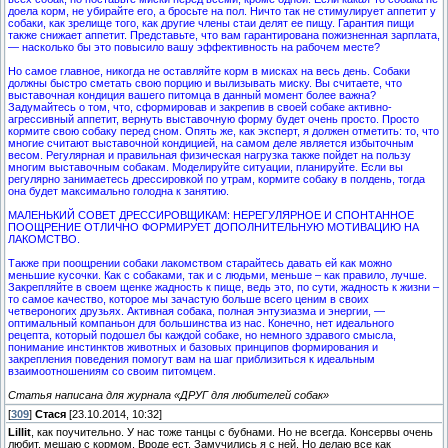
доела корм, не убирайте его, а бросьте на пол. Ничто так не стимулирует аппетит у
собаки, как зрелище того, как другие члены стаи делят ее пищу. Гарантия пищи
также снижает аппетит. Представьте, что вам гарантирована пожизненная зарплата,
— насколько бы это повысило вашу эффективность на рабочем месте?
Но самое главное, никогда не оставляйте корм в мисках на весь день. Собаки
должны быстро сметать свою порцию и вылизывать миску. Вы считаете, что
выставочная кондиция вашего питомца в данный момент более важна?
Задумайтесь о том, что, сформировав и закрепив в своей собаке активно-
агрессивный аппетит, вернуть выставочную форму будет очень просто. Просто
кормите свою собаку перед сном. Опять же, как эксперт, я должен отметить: то, что
многие считают выставочной кондицией, на самом деле является избыточным
весом. Регулярная и правильная физическая нагрузка также пойдет на пользу
многим выставочным собакам. Моделируйте ситуации, планируйте. Если вы
регулярно занимаетесь дрессировкой по утрам, кормите собаку в полдень, тогда
она будет максимально голодна к занятию.
МАЛЕНЬКИЙ СОВЕТ ДРЕССИРОВЩИКАМ: НЕРЕГУЛЯРНОЕ И СПОНТАННОЕ
ПООЩРЕНИЕ ОТЛИЧНО ФОРМИРУЕТ ДОПОЛНИТЕЛЬНУЮ МОТИВАЦИЮ НА
ЛАКОМСТВО.
Также при поощрении собаки лакомством старайтесь давать ей как можно
меньшие кусочки. Как с собаками, так и с людьми, меньше – как правило, лучше.
Закрепляйте в своем щенке жадность к пище, ведь это, по сути, жадность к жизни –
то самое качество, которое мы зачастую больше всего ценим в своих
четвероногих друзьях. Активная собака, полная энтузиазма и энергии, —
оптимальный компаньон для большинства из нас. Конечно, нет идеального
рецепта, который подошел бы каждой собаке, но немного здравого смысла,
понимание инстинктов животных и базовых принципов формирования и
закрепления поведения помогут вам на шаг приблизиться к идеальным
взаимоотношениям со своим питомцем.
Статья написана для журнала «ДРУГ для любителей собак»
[
309
]
Стася
[23.10.2014, 10:32]
Lillit
, как поучительно. У нас тоже танцы с бубнами. Но не всегда. Консервы очень
любит, мешаю с кормом. Вроде ест. Замучились я с ней. Но делаю все как