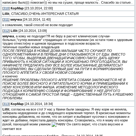
написано было))) помогает)) но мы на сушке, проще малость . Спасибо за статью .
[
310
]
КорМар
[23.10.2014, 22:00]
Lillit
, СПАСИБО,ОЧЕНЬ ИНТЕРЕСНАЯ СТАТЬЯ!
[
311
]
мяучка
[24.10.2014, 11:40]
к сожалению, такой способ не всем подходит
[
312
]
Lillit
[24.10.2014, 13:09]
мяучка
, а кому не подходит?Я не беру в расчет клинические случаи-
больных,"супер.миников" страдающих от гипогликемии (их кстати тоже к здоровым
трудно отнести)ну и щенков проданных в подсосном возрасте.
типичные ошибки новых владельцев
ПОСЛЕ ПЕРЕЕЗДА В НОВЫЕ ДОМА МАЛЫШИ ЧАСТО СКУЧАЮТ ПО
ОДНОПОМЕТНИКАМ И В ПЕРВЫЕ ДНИ ОТКАЗЫВАЮТСЯ ОТ ЕДЫ. ВМЕСТО
ТОГО ЧТОБЫ, ВЫДЕРЖАВ ДВЕНАДЦАТИЧАСОВУЮ ПАУЗУ, ДАТЬ ЩЕНКУ
ПРИВЫКНУТЬ К НОВОЙ СИТУАЦИИ И ХОРОШЕНЬКО ПРОГОЛОДАТЬСЯ, ВЫ
НАЧИНАЕТЕ ПРЕДЛАГАТЬ ЕМУ ВСЕ БОЛЕЕ ИЗЫСКАННЫЕ ДЕЛИКАТЕСЫ?
ПОЗДРАВЛЯЮ, ВЫ СДЕЛАЛИ ПЕРВЫЙ ШАГ НА ПУТИ К ФОРМИРОВАНИЮ
ПЛОХОГО АППЕТИТА У СВОЕЙ НОВОЙ СОБАКИ!
и конечно
РЕШЕНИЕ ПРОБЛЕМЫ ПЛОХОГО АППЕТИТА СОБАКИ ЗАКЛЮЧАЕТСЯ НЕ В
ПОИСКЕ БОЛЕЕ ВКУСНОГО И ПИТАТЕЛЬНОГО КОРМА И ПРИМЕШИВАНИИ К
НЕМУ КОНСЕРВОВ ИЛИ ФАРША. ИЗМЕНЕНИЕ МЕТОДОЛОГИЧЕСКОГО
ПОДХОДА К КОРМЛЕНИЮ СОБАКИ И ФОРМИРОВАНИЕ У НЕЕ ДРУГОГО
ОТНОШЕНИЯ К САМОЙ ПРОСТОЙ ПИЩЕ – ЕДИНСТВЕННЫЙ ПУТЬ К РЕШЕНИЮ
ПРОБЛЕМЫ.
[
313
]
КорМар
[24.10.2014, 18:34]
Lillit
, согласна на все сто! У нас у Квини были закидоны. Я ему корм не меняла,
забирала недоеденное и до следующего кормления терпел. В кризисные моменты
консервы добавляла, но поняв, что он хитрит и выбирает кусочки с консервами и
ждет их добавки, перестала давать консервы. Сговорились, что я мажу его корм
рукой, пахнущей моим ужином
Он свято верит, что стало вкуснее и
сметает все