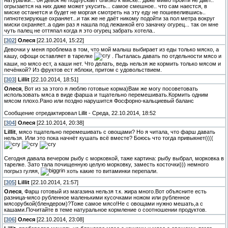
натуралки... он девок не подпускает близко к миске.. даже мимо пройти не даёт..
огрызается на них даже может укусить... самое смешное.. что сам наестся, в
миске останется и будет не моргая смотреть на эту еду не пошевелившись..
гипнотезирующе охраняет...и так же не даёт никому подойти за пол метра вокруг
миски охраняет..а один раз я нашла под лежанкой его заначку огурец... так он мне
чуть палец не оттяпал когда я это огурец забрать хотела..
[
302
]
Олеся
[22.10.2014, 15:22]
Девочки у меня проблема в том, что мой малыш выбирает из еды только мяско, а
кашу, офощи оставляет в тарелке
. Пыталась давать по отдельности мясо и
каши, но мясо ест, а каши нет. Что делать, ведь нельзя же кормить только мясом и
печёнкой? Из фруктов ест яблоки, притом с удовольствием.
[
303
]
Lillit
[22.10.2014, 18:51]
Олеся
, Вот из за этого я люблю готовые корма)Вам же могу посоветовать
использовать мяса в виде фарша и тщательно перемешивать.Кормить одним
мясом плохо.Рано или поздно нарушится Фосфорно-кальциевый баланс
Сообщение отредактировал
Lillit
-
Среда, 22.10.2014, 18:52
[
304
]
Олеся
[22.10.2014, 20:38]
Lillit
, мясо тщательно перемешивать с овощами? Но я читала, что фарш давать
нельзя. Или это пока начнёт кушать всё вместе? Боюсь что тогда привыкнет((((
Сегодня давала вечером рыбу с морковкой, таже картина: рыбу выбрал, морковка в
тарелке. Зато тала почищенную целую морковку, заместь косточки))) немного
погрыз гуляя,
хоть какие то витаминки перепали.
[
305
]
Lillit
[22.10.2014, 21:57]
Олеся
, Фарш готовый из магазина нельзя т.к. жира много.Вот объясните есть
разница-мясо рубленное маленькими кусочками ножом или рубленное
мясорубкой(блендером)?Тоже самое мясо!Не с овощами нужно мешать,а с
кашами.Почитайте в теме натуральное кормление о соотношении продуктов.
[
306
]
Олеся
[22.10.2014, 23:08]