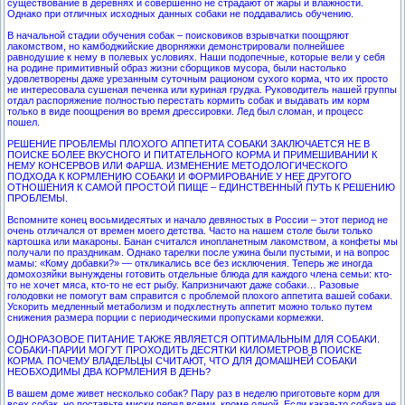
существование в деревнях и совершенно не страдают от жары и влажности.
Однако при отличных исходных данных собаки не поддавались обучению.
В начальной стадии обучения собак – поисковиков взрывчатки поощряют
лакомством, но камбоджийские дворняжки демонстрировали полнейшее
равнодушие к нему в полевых условиях. Наши подопечные, которые вели у себя
на родине примитивный образ жизни сборщиков мусора, были настолько
удовлетворены даже урезанным суточным рационом сухого корма, что их просто
не интересовала сушеная печенка или куриная грудка. Руководитель нашей группы
отдал распоряжение полностью перестать кормить собак и выдавать им корм
только в виде поощрения во время дрессировки. Лед был сломан, и процесс
пошел.
РЕШЕНИЕ ПРОБЛЕМЫ ПЛОХОГО АППЕТИТА СОБАКИ ЗАКЛЮЧАЕТСЯ НЕ В
ПОИСКЕ БОЛЕЕ ВКУСНОГО И ПИТАТЕЛЬНОГО КОРМА И ПРИМЕШИВАНИИ К
НЕМУ КОНСЕРВОВ ИЛИ ФАРША. ИЗМЕНЕНИЕ МЕТОДОЛОГИЧЕСКОГО
ПОДХОДА К КОРМЛЕНИЮ СОБАКИ И ФОРМИРОВАНИЕ У НЕЕ ДРУГОГО
ОТНОШЕНИЯ К САМОЙ ПРОСТОЙ ПИЩЕ – ЕДИНСТВЕННЫЙ ПУТЬ К РЕШЕНИЮ
ПРОБЛЕМЫ.
Вспомните конец восьмидесятых и начало девяностых в России – этот период не
очень отличался от времен моего детства. Часто на нашем столе были только
картошка или макароны. Банан считался инопланетным лакомством, а конфеты мы
получали по праздникам. Однако тарелки после ужина были пустыми, и на вопрос
мамы: «Кому добавки?» — откликались все без исключения. Теперь же иногда
домохозяйки вынуждены готовить отдельные блюда для каждого члена семьи: кто-
то не хочет мяса, кто-то не ест рыбу. Капризничают даже собаки… Разовые
голодовки не помогут вам справится с проблемой плохого аппетита вашей собаки.
Ускорить медленный метаболизм и подхлестнуть аппетит можно только путем
снижения размера порции с периодическими пропусками кормежки.
ОДНОРАЗОВОЕ ПИТАНИЕ ТАКЖЕ ЯВЛЯЕТСЯ ОПТИМАЛЬНЫМ ДЛЯ СОБАКИ.
СОБАКИ-ПАРИИ МОГУТ ПРОХОДИТЬ ДЕСЯТКИ КИЛОМЕТРОВ В ПОИСКЕ
КОРМА. ПОЧЕМУ ВЛАДЕЛЬЦЫ СЧИТАЮТ, ЧТО ДЛЯ ДОМАШНЕЙ СОБАКИ
НЕОБХОДИМЫ ДВА КОРМЛЕНИЯ В ДЕНЬ?
В вашем доме живет несколько собак? Пару раз в неделю приготовьте корм для
всех собак, но поставьте миски перед всеми, кроме одной. Если какая-то собака не