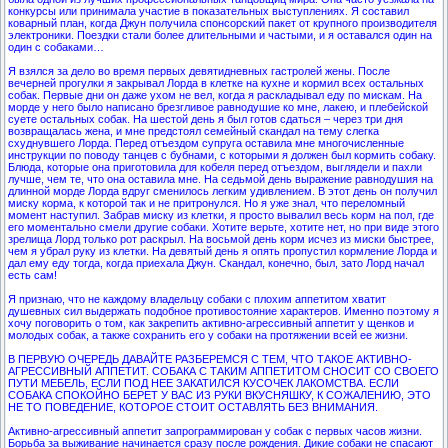
конкурсы или принимала участие в показательных выступлениях. Я составил
коварный план, когда Джун получила спонсорский пакет от крупного производителя
электроники. Поездки стали более длительными и частыми, и я оставался один на
один с собаками…
Я взялся за дело во время первых девятидневных гастролей жены. После
вечерней прогулки я закрывал Лорда в клетке на кухне и кормил всех остальных
собак. Первые дни он даже ухом не вел, когда я раскладывал еду по мискам. На
морде у него было написано брезгливое равнодушие ко мне, лакею, и плебейской
суете остальных собак. На шестой день я был готов сдаться – через три дня
возвращалась жена, и мне предстоял семейный скандал на тему слегка
схуднувшего Лорда. Перед отъездом супруга оставила мне многочисленные
инструкции по поводу танцев с бубнами, с которыми я должен был кормить собаку.
Блюда, которые она приготовила для кобеля перед отъездом, выглядели и пахли
лучше, чем те, что она оставила мне. На седьмой день выражение равнодушия на
длинной морде Лорда вдруг сменилось легким удивлением. В этот день он получил
миску корма, к которой так и не притронулся. Но я уже знал, что переломный
момент наступил. Забрав миску из клетки, я просто вывалил весь корм на пол, где
его моментально смели другие собаки. Хотите верьте, хотите нет, но при виде этого
зрелища Лорд только рот раскрыл. На восьмой день корм исчез из миски быстрее,
чем я убрал руку из клетки. На девятый день я опять пропустил кормление Лорда и
дал ему еду тогда, когда приехала Джун. Скандал, конечно, был, зато Лорд начал
есть сам!
Я признаю, что не каждому владельцу собаки с плохим аппетитом хватит
душевных сил выдержать подобное противостояние характеров. Именно поэтому я
хочу поговорить о том, как закрепить активно-агрессивный аппетит у щенков и
молодых собак, а также сохранить его у собаки на протяжении всей ее жизни.
В ПЕРВУЮ ОЧЕРЕДЬ ДАВАЙТЕ РАЗБЕРЕМСЯ С ТЕМ, ЧТО ТАКОЕ АКТИВНО-
АГРЕССИВНЫЙ АППЕТИТ. СОБАКА С ТАКИМ АППЕТИТОМ СНОСИТ СО СВОЕГО
ПУТИ МЕБЕЛЬ, ЕСЛИ ПОД НЕЕ ЗАКАТИЛСЯ КУСОЧЕК ЛАКОМСТВА. ЕСЛИ
СОБАКА СПОКОЙНО БЕРЕТ У ВАС ИЗ РУКИ ВКУСНЯШКУ, К СОЖАЛЕНИЮ, ЭТО
НЕ ТО ПОВЕДЕНИЕ, КОТОРОЕ СТОИТ ОСТАВЛЯТЬ БЕЗ ВНИМАНИЯ.
Активно-агрессивный аппетит запрограммирован у собак с первых часов жизни.
Борьба за выживание начинается сразу после рождения. Дикие собаки не спасают