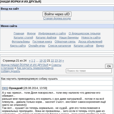
[
НАШИ ЙОРКИ И ИХ ДРУЗЬЯ
]
Вход на сайт
Войти через uID
Старая форма входа
Меню сайта
Главная
Форум
Информация о сайте
О йоркширском терьере
Каталог статей
Каталог файлов
Наши баннеры
Новости сайта
Фотоальбомы
Гостевая книга
Обратная связь
Доска объявлений
Карта сайта
Онлайн игры
Список каталогов
Каталог сайтов
Видео
Страница
21
из
24
«
1
2
…
19
20
21
22
23
24
»
Форум НАШИ ЙОРКИ И ИХ ДРУЗЬЯ
»
Советы
о питании
»
Как научить привередливую
собаку кушать
Как научить привередливую собаку кушать
[
301
]
Орхидея0
[28.08.2014, 13:59]
А у нас прикол... толи Доня повзрослел... толи ему налоело что девочки его
обижают...
раньше мне приходилось его кормить с рук даже натуралкой... потом я на всё
плюнула... давала только корм... захочет съест.. инстинкт самосохронения ещё
никто не отменял))
Так вот.... кушает он теперь нормально.. не худой.. для его телосложения в
нормальных пропрциях.. бока не провалены... зато если я теперь чтото даю из