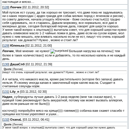
настоящая и мяско....
[
128
]
Ленчик
[02.11.2012, 20:32]
Мой пупсик ест сушку, да так хорошо ее трескает, что даже пока не задумываясь
ни о каких переходах ( арден грандж для собак мелких пород с ягненком и рисом) ,
по совету девочек, начала угощать яблочком - боже сколько счастья)))) трудно
себя сдерживать, но я стараюсь, Давали морковку, все нормально, все даю в
мизерных дозах, сегодня болгарский перчик дала, говорят для шерсти хорошо.
У меня такой вопрос к опытным))) вычитала совет, что для хорошей шерстки нужно
давать оливковое масло 1-2 чайные ложки в день, даже если на сухом корме, мол
нужно с ним мешать, или вливать насильно если не ест, пишут что очень хороший
результат. как думаете? Нужно , можно и стоит ли?
[
129
]
Юленька
[02.11.2012, 21:00]
Ленчик
, Моё мнение- не нужно!
Большая нагрузка на печень(( тем
более в таких количествах(( если и добавлять, то по несколько капель и не каждый
день.
[
130
]
ДашаСпб
[02.11.2012, 21:39]
Quote
(
Ленчик
)
пишут что очень хороший результат. как думаете? Нужно , можно и стоит ли?
А я читала, что никакого масла, кроме растительного (которое без запаха) давать
нельзя. Я своему иногда капаю в замоченный корм каплю масла. Съедает в
считанные секунды корм.
[
131
]
Lily_n
[03.11.2012, 02:30]
Надин
, субпродукты лучше давать 1-2 раза неделю (мне так сказал врач), ч
курицей тоже рекомендует быть аккуратной, потому как может вызвать аллергия,
даже если раньше ее не было)))
косточи))) попробуйте мясо на хряще)))) говяжие))) собачка вам скажет спасибо т
хрящики косточки укрепляют и ушки...
[
132
]
OxanaL
[03.11.2012, 06:41]
Quote
(
Ленчик
)
У меня такой вопрос к опытным))) вычитала совет, что для хорошей шерстки нужно давать