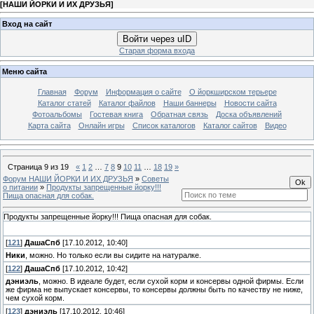
[
НАШИ ЙОРКИ И ИХ ДРУЗЬЯ
]
Вход на сайт
Войти через uID
Старая форма входа
Меню сайта
Главная
Форум
Информация о сайте
О йоркширском терьере
Каталог статей
Каталог файлов
Наши баннеры
Новости сайта
Фотоальбомы
Гостевая книга
Обратная связь
Доска объявлений
Карта сайта
Онлайн игры
Список каталогов
Каталог сайтов
Видео
Страница
9
из
19
«
1
2
…
7
8
9
10
11
…
18
19
»
Форум НАШИ ЙОРКИ И ИХ ДРУЗЬЯ
»
Советы
о питании
»
Продукты запрещенные йорку!!!
Пища опасная для собак.
Продукты запрещенные йорку!!! Пища опасная для собак.
[
121
]
ДашаСпб
[17.10.2012, 10:40]
Ники
, можно. Но только если вы сидите на натуралке.
[
122
]
ДашаСпб
[17.10.2012, 10:42]
дэниэль
, можно. В идеале будет, если сухой корм и консервы одной фирмы. Если
же фирма не выпускает консервы, то консервы должны быть по качеству не ниже,
чем сухой корм.
[
123
]
дэниэль
[17.10.2012, 10:46]