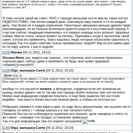
оливковое масло 1-2 чайные ложки в день, даже если на сухом корме, мол нужно с ним мешать,
или вливать насильно если не ест, пишут что очень хороший результат. как думаете? Нужно ,
можно и стоит ли?
Я тоже читала такой же совет, НОО с гораздо меньшим кол-м масла, такое кол-во
НЕДОПУСТИМО, тем более каждый день. максимум пару капель и то не каждый
день, тем более не в каждое кормление. Некоторые заводчики раньше давали такие
реккомендации, но их больше волновала красота шерсти в выстовачный период. К
счастью сейчас тенденции изменились и в первую очередь всех волнует здоровье
собаки. Масло очень сильно влияет на печень. Признаюсь когда я прочитала такой
совет, хотела его применять, благо нашлись люди, которые объяснили трагичность
ситуации.Так что верю советам только проверенных людей!!! Масло всё равно даю
но по пару капель 1 раз в неделю.
[
133
]
Ленчик
[04.11.2012, 19:51]
Оксана-Феня
, вот, видите как хорошо , что спросила, мне сначала показалось
хорошая идея, сейчас даже и пробовать не буду, мне нужен здоровый
собакин)))спасибо!!!!
[
134
]
Olga_малышка-Carrie
[04.11.2012, 20:22]
Quote
(
Lily_n
)
субпродукты лучше давать 1-2 раза неделю (мне так сказал врач), ч курицей тоже рекомендует
быть аккуратной, потому как может вызвать аллергия, даже если раньше ее не было)))
вообще-то это касается
печени
, а желудочки, сердечки если нет аллергии на
курицу, можно давать часто так как они гораздо более полезны чем чистое мясо.
Можно ещё индющачии сердечки покупать, я ещё беру вырезку без косточек
индейки - она просто более вкусная нежели филе, и собака ее охотнее ест.
Ребрышки говяжьи я тоже варю и даю, но надо быть аккуратными, мы кушали чисто
говядину (из мяса ) + овощи разные и у нас начался понос.
Перешла быстро на субпродукты куринные все прошло, дала говядины и опять то
же самое - очевидно что продукт установлен правельно.
Так что для информации тем кто кормит натуралкой
[
135
]
Olga_малышка-Carrie
[04.11.2012, 20:23]