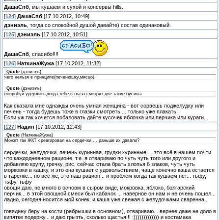
ДашаСпб
, мы кушаем и сухой и консервы hills.
[
124
]
ДашаСпб
[17.10.2012, 10:49]
дэниэль
, тогда со спокойной душой давайте) состав одинаковый.
[
125
]
дэниэль
[17.10.2012, 10:51]
ДашаСпб
, спасибо!!!!
[
126
]
НаткинаЖужа
[17.10.2012, 11:32]
Quote
(
дэниэль
)
чего нельзя в принципе(печенюшку,мясцо).
Quote
(
дэниэль
)
попробуй удержись,когда тебе в глаза смотрят две такие бусины
Как сказала мне однажды очень умная женщина - вот сорвешь поджелудку или
печень - тогда будешь тоже в глазки смотреть ... только уже плакать!
Если уж так хочется побаловать дайте кусочек яблочка или перчика или кураги...
[
127
]
Надин
[17.10.2012, 12:43]
Quote
(
НаткинаЖужа
)
Может так ЖКТ среагировал на сердечки.... раньше их давали?
сердечки, желудочки, печень куринная, грудки куринные ... это всё в нашем почти
что каждодневном рационе, т.е. я отвариваю по чуть чуть того или другого и
добавляю крупу, гречку, рис, сейчас стала брать хлопья 6 злаков, чуть чуть
морковки в кашку, и это она кушает с удовольствием, чаще конечно каша остается
в тарелке... но всё же, это наш рацион... и проблем когда так кушаем нет... тьфу,
тьфу, тьфу
овощи даю, не много в основм в сыром виде, мокровка, яблоко, болгарский
перчик... в этой овощной смеси был кабачок ... наверное он нам и не очень пошел...
ладно, сегодня носится мой конек, и каша уже свежая с желудочками сваренна...
говядину беру на кости (ребрышки в основном), отвариваю... вернее даже не доло в
кипятке подержу... и даю грызть, сколько щастья!!! :))))))))))))) и костамака