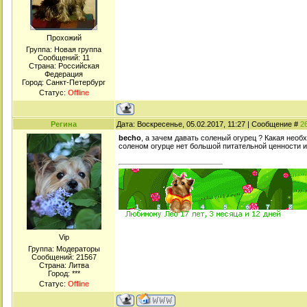
Прохожий
Группа: Новая группа
Сообщений:
11
Страна: Российская
Федерация
Город: Санкт-Петербург
Статус:
Offline
Регина
Дата: Воскресенье, 05.02.2017, 11:27 | Сообщение #
2
becho
, а зачем давать соленый огурец ? Какая необ
соленом огурце нет большой питательной ценности и
Viр
Группа: Модераторы
Сообщений:
21567
Страна: Литва
Город: ***
Статус:
Offline