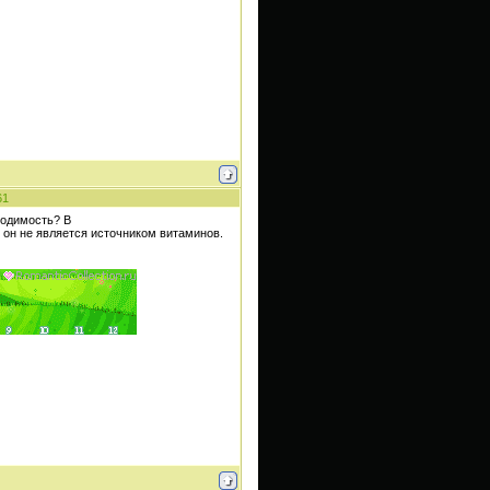
61
ходимость? В
 он не является источником витаминов.