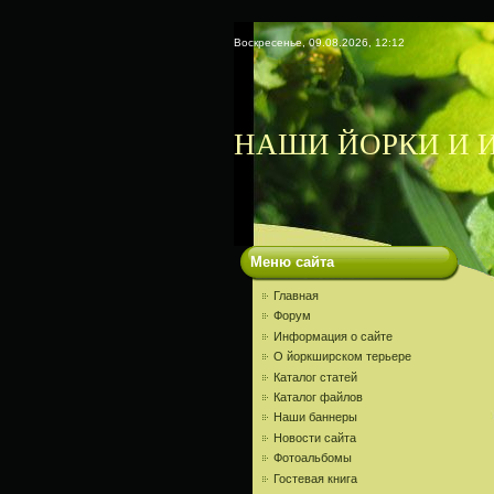
Воскресенье, 09.08.2026, 12:12
НАШИ ЙОРКИ И И
Меню сайта
Главная
Форум
Информация о сайте
О йоркширском терьере
Каталог статей
Каталог файлов
Наши баннеры
Новости сайта
Фотоальбомы
Гостевая книга