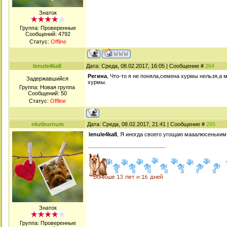
Знаток
Группа: Проверенные
Сообщений:
4792
Статус:
Offline
lenule4ka8
Дата: Среда, 08.02.2017, 16:05 | Сообщение #
264
Регина
, Что-то я не поняла,семена хурмы нельзя,а 
Задержавшийся
хурмы.
Группа: Новая группа
Сообщений:
50
Статус:
Offline
nkviburnum
Дата: Среда, 08.02.2017, 21:41 | Сообщение #
265
lenule4ka8
, Я иногда своего угощаю мааалюсеньким
Знаток
Группа: Проверенные