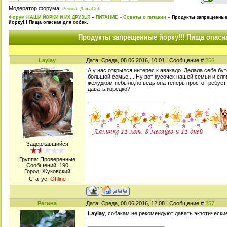
Модератор форума:
,
Регина
ДашаСпб
Форум НАШИ ЙОРКИ И ИХ ДРУЗЬЯ
»
ПИТАНИЕ
»
Советы о питании
»
Продукты запрещенны
йорку!!! Пища опасная для собак.
Продукты запрещенные йорку!!! Пища опасна
Laylay
Дата: Среда, 08.06.2016, 10:01 | Сообщение #
256
А у нас открылся интерес к авакадо. Делала себе бут
большой семье.... Ну вот кусочек нашей семьи и сля
желудком небыло,но ведь она теперь просто требует
давать изредко?
Задержавшийся
Группа: Проверенные
Сообщений:
190
Город: Жуковский
Статус:
Offline
Регина
Дата: Среда, 08.06.2016, 12:08 | Сообщение #
257
Laylay
, собакам не рекомендуют давать экзотические