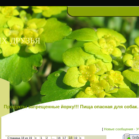
Х ДРУЗЬЯ
Продукты запрещенные йорку!!! Пища опасная для собак.
[
Новые сообщения
·
У
18
Страница
18
из
19
«
1
2
…
16
17
19
»