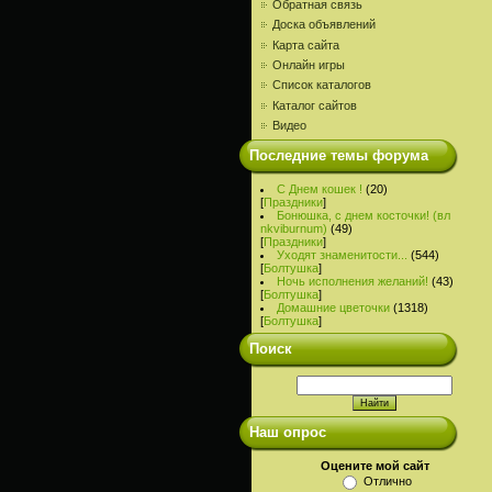
Обратная связь
Доска объявлений
Карта сайта
Онлайн игры
Список каталогов
Каталог сайтов
Видео
Последние темы форума
С Днем кошек !
(20)
[
Праздники
]
Бонюшка, с днем косточки! (вл
nkviburnum)
(49)
[
Праздники
]
Уходят знаменитости...
(544)
[
Болтушка
]
Ночь исполнения желаний!
(43)
[
Болтушка
]
Домашние цветочки
(1318)
[
Болтушка
]
Поиск
Наш опрос
Оцените мой сайт
Отлично