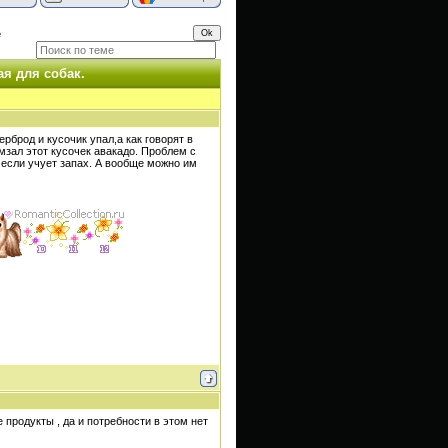
е
я для собак.
ерброд и кусочик упал,а как говорят в
мзал этот кусочек авакадо. Проблем с
 если учует запах. А вообще можно им
 продукты , да и потребности в этом нет