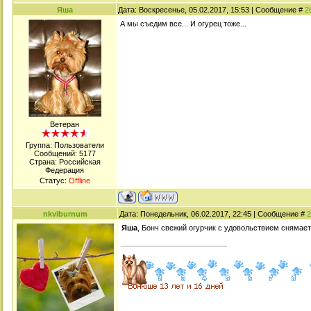
Яша
Дата: Воскресенье, 05.02.2017, 15:53 | Сообщение #
2
А мы съедим все... И огурец тоже...
Ветеран
Группа: Пользователи
Сообщений:
5177
Страна: Российская
Федерация
Статус:
Offline
nkviburnum
Дата: Понедельник, 06.02.2017, 22:45 | Сообщение #
2
Яша
, Бонч свежий огурчик с удовольствием снямает