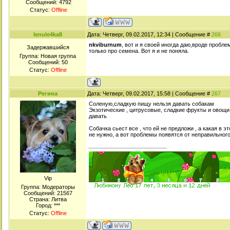
Сообщений:
4792
Статус:
Offline
lenule4ka8
Дата: Четверг, 09.02.2017, 12:34 | Сообщение #
266
nkviburnum
, вот и я своей иногда даю,вроде пробле
Задержавшийся
только про семена. Вот я и не поняла.
Группа: Новая группа
Сообщений:
50
Статус:
Offline
Регина
Дата: Четверг, 09.02.2017, 15:58 | Сообщение #
267
Соленую,сладкую пищу нельзя давать собакам
Экзотические , цитрусовые, сладкие фрукты и овощи - 
давать
Собачка сьест все , что ей не предложи , а какая в
не нужно, а вот проблемы появятся от неправильног
Viр
Группа: Модераторы
Сообщений:
21567
Страна: Литва
Город: ***
Статус:
Offline