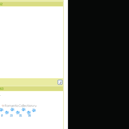
62
63
.