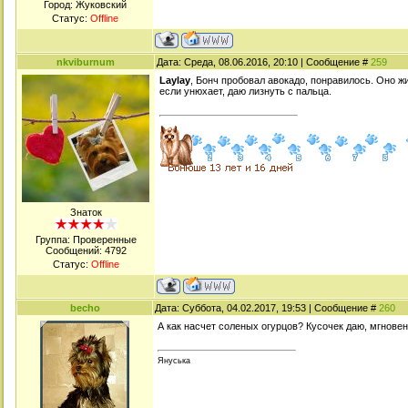
Город: Жуковский
Статус:
Offline
nkviburnum
Дата: Среда, 08.06.2016, 20:10 | Сообщение #
259
Laylay
, Бонч пробовал авокадо, понравилось. Оно ж
если унюхает, даю лизнуть с пальца.
Знаток
Группа: Проверенные
Сообщений:
4792
Статус:
Offline
becho
Дата: Суббота, 04.02.2017, 19:53 | Сообщение #
260
А как насчет соленых огурцов? Кусочек даю, мгновен
Януська