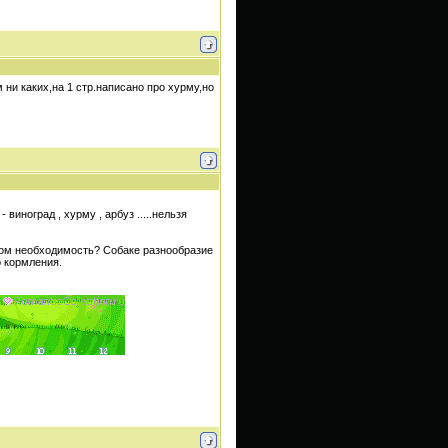
м ни каких,на 1 стр.написано про хурму,но
виноград , хурму , арбуз .....нельзя
 этом необходимость? Собаке разнообразие
о кормления.