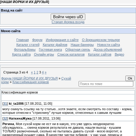
[
НАШИ ЙОРКИ И ИХ ДРУЗЬЯ
]
Вход на сайт
Войти через uID
Старая форма входа
Меню сайта
Главная
Форум
Информация о сайте
О йоркширском терьере
Каталог статей
Каталог файлов
Наши баннеры
Новости сайта
Фотоальбомы
Гостевая книга
Обратная связь
Доска объявлений
Карта сайта
Онлайн игры
Список каталогов
Каталог сайтов
Видео
Страница
3
из
4
«
1
2
3
4
»
Форум НАШИ ЙОРКИ И ИХ ДРУЗЬЯ
»
Сухой
корм
»
Классификация кормов
Классификация кормов
[
31
]
ki_ta1006
[17.08.2011, 11:05]
могу скинуть ссылку на ту статью...хотя знаете, если смотреть по составу - корма,
которые отнесни к "стрихнину" лучше кормов, отнесенных к самым лучшим
[
32
]
НаткинаЖужа
[17.08.2011, 13:06]
Регина
, Моя сухой корм не ест ни в какую, это уже здесь неоднократно
обсуждалось..., смена кормов результата не давала, нашли выход - кушаем
ТОЛЬКО размоченный, сколько не пыталась давать сухой - мосю воротит, а
размоченный кушает сама. В качестве чистки зубиков - у нас уши, пенисы и