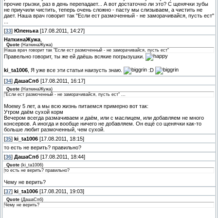
прочие грызки, раз в день перепадает... А вот достаточно ли это? С щенячки зубы
не приучили чистить, теперь очень сложно - пасту мы слизываем, а чистить не
дает. Наша врач говорит так "Если ест размоченный - не заморачивайся, пусть ест"
...
[
33
]
Юленька
[17.08.2011, 14:27]
НаткинаЖужа
,
Quote
(
НаткинаЖужа
)
Наша врач говорит так "Если ест размоченный - не заморачивайся, пусть ест"
Правельно говорит, ты же ей даёшь всякие погрызушки.
ki_ta1006
, Я уже все эти статьи наизусть знаю.
:D
[
34
]
ДашаСпб
[17.08.2011, 16:17]
Quote
(
НаткинаЖужа
)
"Если ест размоченный - не заморачивайся, пусть ест" ...
Моему 5 лет, а мы всю жизнь питаемся примерно вот так:
Утром даём сухой корм
Вечером всегда размачиваем и даём, или с маслицем, или добавляем не много
консервов. А иногда и вообще ничего не добавляем. Он ещё со щенячки как-то
больше любит размоченный, чем сухой.
[
35
]
ki_ta1006
[17.08.2011, 18:15]
то есть не верить? правильно?
[
36
]
ДашаСпб
[17.08.2011, 18:44]
Quote
(
ki_ta1006
)
то есть не верить? правильно?
Чему не верить?
[
37
]
ki_ta1006
[17.08.2011, 19:03]
Quote
(
ДашаСпб
)
Чему не верить?