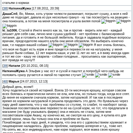
статьям о кормах
[
38
]
НаткинаЖужа
[17.08.2011, 20:39]
ДашаСпб
, Во, Микки, хоть утром челюсти разминает, погрызет сушку, а моя к ней
даже не подходит, давала из рук несколько гранул - ну так посмотреть на реакцию -
она понюхала, а потом на меня посмотрела и ушла виляя попой
ki_ta1006
, Статей в Инете много как за, так и против - верить или нет - каждый
решает для себя сам, лично мне сушка удобней - нет проблем с балансировкой
питания, да и готовить я не большой любитель. Когда я задавала подобные вопросы
врачам, председателю нашего клуба они меня обсмеяли. Но выбирать конечно
вам, т.е пардон вашей собаке
Я вот очень боялась,
что моя не будет есть корм и мне придется перевести ее на натуралку, у меня
раньше были собаки, 12 лет варила каши, и уже 11 лет их нет, а я вижу иногда один
и тот же сон - кашу не сварила - собаки голодные... просыпаюсь как ошпаренная,
вот правда не шучу!!!
[
39
]
Натали
[20.10.2011, 08:15]
НаткинаЖужа
А Эльфик у нас ест и сухой и паштет и попробуй чего-нибудь не
положить сразу ругается и лапой по тарелке стучит
[
40
]
Марья
[24.07.2013, 12:13]
Добрый день, всем!!
Хочу поделиться своей историей. Взяла 10-ти месячную крошку, которая совсем
всех боялась и практически ничего не ела, или ела, но только тогда, когда все спят.
До меня ее кормили сначала кормом, затем натуралкой. И так как в последнее
время ее кормили натуралкой я решила продолжить это дело. Но буквально через
пару дней заметила, что у нас проблемы со стулом, то слабит, то наоборот запор.
Знакомая посоветовала мне перевести ее на сухой корм, но тот, что предлагали в
магазине (не буду указывать фирму) она и нюхать не стала, затем мне
посоветовали корм Акану, ну конечно же, не смотря на его цену, я купила его для
своей крохи, лишь бы только она ела и проблем не было.
Понаблюдав за не пару дней, я увидела, что она его с удовольствием хрумкает и
пищеварение наладилось. Других проблем, например аллергия и т.д., тоже нет.
Но опять же, все индивидуально, нам корм подошел, моя мама свою крошку