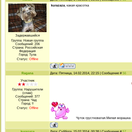
kurazaza
, какая красотка
Задержавшийся
Группа: Новая группа
Сообщений:
206
Страна: Российская
Федерация
Город: Тула
Статус:
Offline
Ragana
Дата: Пятница, 14.02.2014, 22:15 | Сообщение #
56
Участник
Группа: Нарушители
(спам)
Сообщений:
377
Страна: Чад
Город: !!
Статус:
Offline
Чуток грустноватая.Милая морашка
kurazaza
Дата: Суббота, 15.02.2014, 00:38 | Сообщение #
57