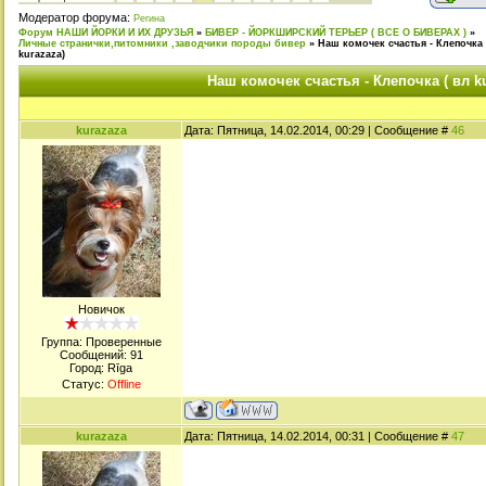
Модератор форума:
Регина
Форум НАШИ ЙОРКИ И ИХ ДРУЗЬЯ
»
БИВЕР - ЙОРКШИРСКИЙ ТЕРЬЕР ( ВСЕ О БИВЕРАХ )
»
Личные странички,питомники ,заводчики породы бивер
»
Наш комочек счастья - Клепочка 
kurazaza)
Наш комочек счастья - Клепочка ( вл k
kurazaza
Дата: Пятница, 14.02.2014, 00:29 | Сообщение #
46
Новичок
Группа: Проверенные
Сообщений:
91
Город: Rīga
Статус:
Offline
kurazaza
Дата: Пятница, 14.02.2014, 00:31 | Сообщение #
47