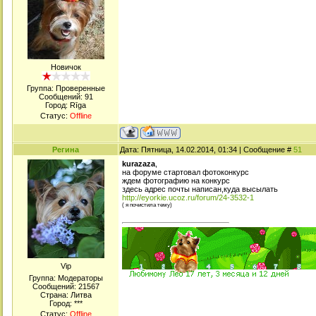
Новичок
Группа: Проверенные
Сообщений:
91
Город: Rīga
Статус:
Offline
Регина
Дата: Пятница, 14.02.2014, 01:34 | Сообщение #
51
kurazaza
,
на форуме стартовал фотоконкурс
ждем фотографию на конкурс
здесь адрес почты написан,куда высылать
http://eyorkie.ucoz.ru/forum/24-3532-1
( я почистила тему)
Viр
Группа: Модераторы
Сообщений:
21567
Страна: Литва
Город: ***
Статус:
Offline