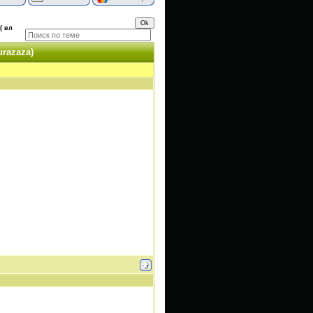
( вл
urazaza)