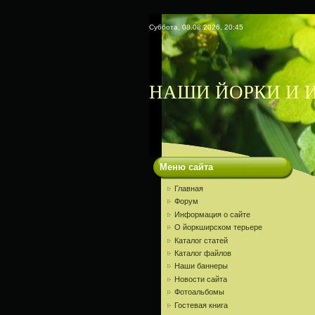
Суббота, 08.08.2026, 20:45
НАШИ ЙОРКИ И И
Меню сайта
Главная
Форум
Информация о сайте
О йоркширском терьере
Каталог статей
Каталог файлов
Наши баннеры
Новости сайта
Фотоальбомы
Гостевая книга