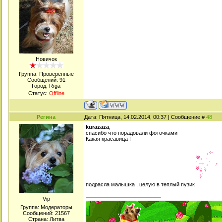
Новичок
Группа: Проверенные
Сообщений:
91
Город: Rīga
Статус:
Offline
Регина
Дата: Пятница, 14.02.2014, 00:37 | Сообщение #
48
kurazaza
,
спасибо что порадовали фоточками
Какая красавица !
подрасла малышка , целую в теплый пузик
Viр
Группа: Модераторы
Сообщений:
21567
Страна: Литва