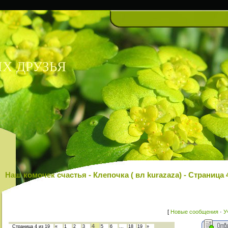
Х ДРУЗЬЯ
Наш комочек счастья - Клепочка ( вл kurazaza) - Страни
[
Новые сообщения
·
У
4
Страница
4
из
19
«
1
2
3
5
6
…
18
19
»