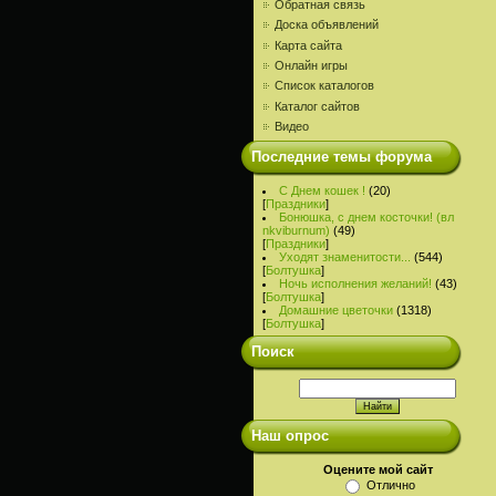
Обратная связь
Доска объявлений
Карта сайта
Онлайн игры
Список каталогов
Каталог сайтов
Видео
Последние темы форума
С Днем кошек !
(20)
[
Праздники
]
Бонюшка, с днем косточки! (вл
nkviburnum)
(49)
[
Праздники
]
Уходят знаменитости...
(544)
[
Болтушка
]
Ночь исполнения желаний!
(43)
[
Болтушка
]
Домашние цветочки
(1318)
[
Болтушка
]
Поиск
Наш опрос
Оцените мой сайт
Отлично