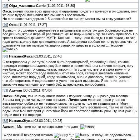
[
48
]
Olga_малышка-Carrie
[11.01.2011, 16:30]
Окса
, значит после всех прививок и карантина пойдете к грумеру и он сделает, они
же ещё пудрой посыпают что бы как бы обезболить.
Но я по несколько дергаю 2-5 и спокойно не пищит, может вы за кожу ухватили?
[
49
]
Окса
[11.01.2011, 17:27]
Только что с дочерью держали ее и выщипывали пинцетом для бровей,но еще не
все,решили,что на первый раз хватит.Где то подчинилась,где то силой пришлось.Но
трясет головой,вырыается-ЖУТЬ
Кое как.... запущено было,мы ж не знали,что это
надо делать,она у нас две недели всего.А заводчица вообще не потрудилась что то
сделать(не пятые пальцы на задних лапах,ни шерсть в ушах,ни .....)короче
[
50
]
НаткинаЖужа
[02.03.2011, 22:46]
С ветеринаром у нас туго, а если быть справедливой, то вообще никак, ко мне
приходит женщина владелец клуба и своего питомника, она конечно не врач, но у
нее большой опыт, я спрашивала, говорит, что ушки чистые, я и сама вижу, что
чистые, может просто вода попала и отит начался, сегодня закапала капельки
Барс, посмотрю пару дней, когда закапывала, она не давалась, такое ощущение,
что ей неприятно. А еще волоски в ушке - не дает вырывать. Я вот в интернет
магазине нашла пудру для ушей 8in1 думаю взять, попробовать.
[
51
]
Аделия
[03.03.2011, 07:46]
НаткинаЖужа
, мы не вырываем волосы из ушек, чищу уши раз в два месяца.
Запаха нет, ушки чистые и все нормаль.
Лично мое мнение
, если у вас не
выставочная собака и не чемпион мира, то ушки лучше не выщипывать. Могут
быть микро ранки и когда собачка потеет пожет быть воспаление, так же от пыли,
воды. Мне мой вет врач у него тоже йорк не советовал щипать уши. Ну нам уже 1,5
года и все ттт в порядке.
[
52
]
НаткинаЖужа
[03.03.2011, 10:23]
Аделия
, Мы тоже почти не вырываем - не дает!
Вчера целый вечер ухи нюхала
^_^
, и бабушке подсовывала -
вроде пропал запах после капелек Барса, будем смотреть, мы когда моемся