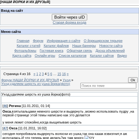
[
НАШИ ЙОРКИ И ИХ ДРУЗЬЯ
]
Вход на сайт
Войти через uID
Старая форма входа
Меню сайта
Главная
Форум
Информация о сайте
О йоркширском терьере
Каталог статей
Каталог файлов
Наши баннеры
Новости сайта
Фотоальбомы
Гостевая книга
Обратная связь
Доска объявлений
Карта сайта
Онлайн игры
Список каталогов
Каталог сайтов
Видео
Страница
4
из
16
«
1
2
3
4
5
6
…
15
16
»
Форум НАШИ ЙОРКИ И ИХ ДРУЗЬЯ
»
Уход
»
Уход,удаляем шерсть из ушка йорка(фото)
Уход,удаляем шерсть из ушка йорка(фото)
[
46
]
Регина
[11.01.2011, 01:14]
Окса
,взятьпальцами немного шерсти и выдернуть ,можно использовать пудру ,на
первой странице этой темы написано как это делается
у меня лежит спокойно,когда выщипываю шерсть
[
47
]
Окса
[11.01.2011, 16:02]
сегодня попробовала выдернуть волоски из ушка,так она кааак взвизгнит,я аж
испугалась.И что теперь мне делать?их там много