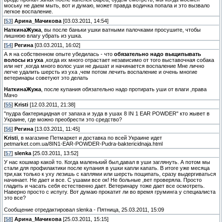
моську не даем мыть, вот и думаю, может правда водичка попала и это вызвало
легкое воспаление.
[
53
]
Арина_Мачикова
[03.03.2011, 14:54]
НаткинаЖужа
, вы после баньки ушки ватными палочками просушите, чтобы
лишнюю влагу убрать из ушка.
[
54
]
Регина
[03.03.2011, 16:02]
А я на собственном опыте убедилась - что
обязательно надо выщипывать
волосы из уха
,когда их много отрастает независимо от того выставочная собака
или нет ,когда много волос уши не дышат и начинается воспаление Мне лично
легче удалить шерсть из уха ,чем потом лечить воспаление и очень многие
ветеринары советуют это делать
НаткинаЖужа
, после купания обязательно надо протирать уши от влаги ,права
Мачо
[
55
]
Kristi
[12.03.2011, 21:38]
"пудра бактерицидная от запаха и зуда в ушах 8 IN 1 EAR POWDER" кто жывет в
Украине, где можно преобрести это средство?
[
56
]
Регина
[13.03.2011, 11:45]
Kristi
, в магазине Петмаркет и доставка по всей Украине идет
petmarket.com.ua/8IN1-EAR-POWDER-Pudra-baktericidnaja.html
[
57
]
slenka
[25.03.2011, 13:52]
У нас кошмар какой то. Когда маленький был,давал в уши заглянуть. А потом мы
стали для профилактики после купания в ушки капли капать. В итоге уже месяца
три,как только к уху лезишь с каплями или шерсть пощипать, сразу выдергиваться
начинает. Не дает и все. С ушами все ок! Не больные ,вет проверяла. Просто
гладить и часать себя естественно дает. Ветеринару тоже дает все осмотреть.
Наверно просто с испугу. Вот думаю прокатит ли во время груминга у специалиста
это все?
Сообщение отредактировал
slenka
-
Пятница, 25.03.2011, 15:09
[
58
]
Арина_Мачикова
[25.03.2011, 15:15]